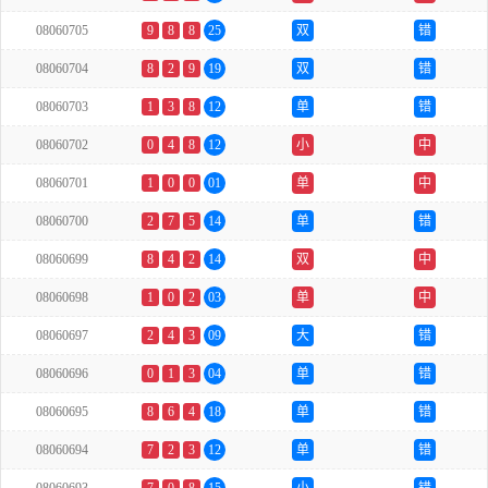
08060705
9
8
8
25
双
错
08060704
8
2
9
19
双
错
08060703
1
3
8
12
单
错
08060702
0
4
8
12
小
中
08060701
1
0
0
01
单
中
08060700
2
7
5
14
单
错
08060699
8
4
2
14
双
中
08060698
1
0
2
03
单
中
08060697
2
4
3
09
大
错
08060696
0
1
3
04
单
错
08060695
8
6
4
18
单
错
08060694
7
2
3
12
单
错