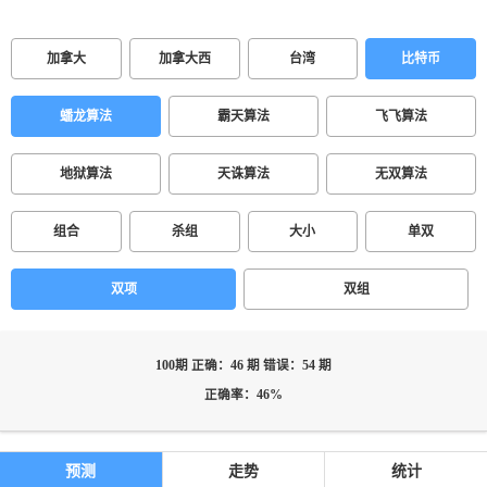
加拿大
加拿大西
台湾
比特币
蟠龙算法
霸天算法
飞飞算法
地狱算法
天诛算法
无双算法
组合
杀组
大小
单双
双项
双组
100期 正确：46 期 错误：54 期
正确率：46%
预测
走势
统计