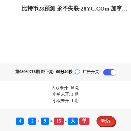
比特币28预测 永不失联:28YC.COm 加拿大28-加拿大28预测|28在线预测咪牌查询|加拿大PC在线预测|加拿大PC结果查询_专注研究咪牌_加拿大PC结果走势_官方!
第
08060716
期 距下期:
00
分
40
秒
广告开关：
大双
未开:
16
期
小单
未开:
3
期
小双
未开:
1
期
4
2
9
15
大
单
咪牌
+
+
=
-