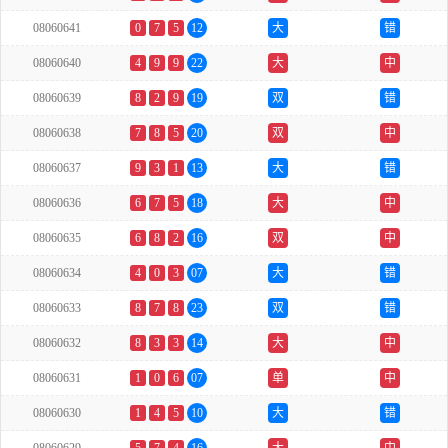
08060641
0
7
5
12
大
错
08060640
4
9
9
22
大
中
08060639
8
2
9
19
双
错
08060638
7
8
5
20
双
中
08060637
9
3
1
13
大
错
08060636
6
7
5
18
大
中
08060635
6
8
2
16
双
中
08060634
4
0
3
07
大
错
08060633
8
7
8
23
双
错
08060632
8
3
3
14
大
中
08060631
1
0
6
07
单
中
08060630
1
4
5
10
大
错