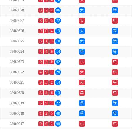
08060629
5
7
4
16
大
中
08060628
0
2
4
06
大
错
08060627
8
9
5
22
大
中
08060626
9
0
4
13
大
错
08060625
6
1
3
10
大
错
08060624
4
4
6
14
单
错
08060623
0
2
0
02
小
中
08060622
4
9
7
20
大
中
08060621
9
3
2
14
大
中
08060620
3
4
6
13
单
中
08060619
6
9
7
22
单
错
08060618
1
2
5
08
单
错
08060617
0
6
2
08
小
中