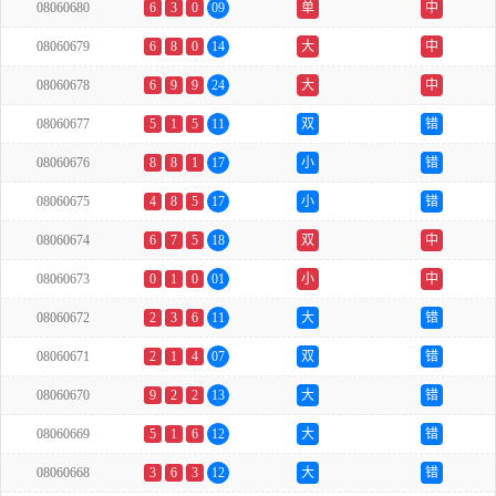
08060680
6
3
0
09
单
中
08060679
6
8
0
14
大
中
08060678
6
9
9
24
大
中
08060677
5
1
5
11
双
错
08060676
8
8
1
17
小
错
08060675
4
8
5
17
小
错
08060674
6
7
5
18
双
中
08060673
0
1
0
01
小
中
08060672
2
3
6
11
大
错
08060671
2
1
4
07
双
错
08060670
9
2
2
13
大
错
08060669
5
1
6
12
大
错
08060668
3
6
3
12
大
错