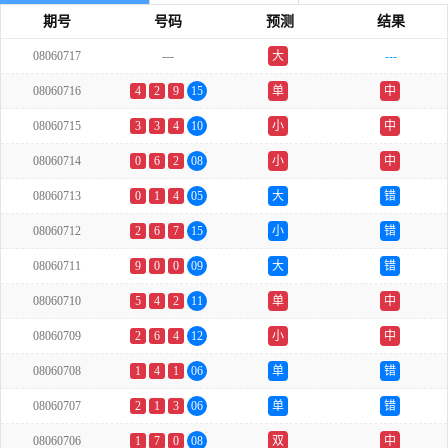
期号
号码
预测
结果
08060717
---
大
---
08060716
4
2
9
15
单
中
08060715
3
3
4
10
小
中
08060714
0
6
2
08
小
中
08060713
0
1
4
05
大
错
08060712
2
6
7
15
小
错
08060711
9
0
0
09
大
错
08060710
5
4
2
11
单
中
08060709
2
6
4
12
小
中
08060708
1
4
1
06
单
错
08060707
2
1
3
06
单
错
08060706
1
7
0
08
双
中