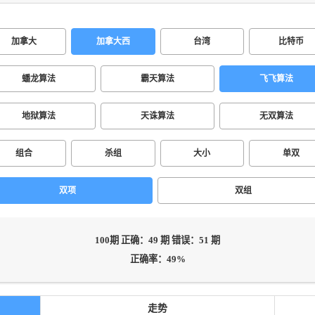
加拿大
加拿大西
台湾
比特币
蟠龙算法
霸天算法
飞飞算法
地狱算法
天诛算法
无双算法
组合
杀组
大小
单双
双项
双组
100期 正确：49 期 错误：51 期
正确率：49%
走势