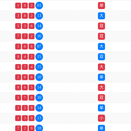
03
单
1
0
2
13
大
3
8
2
14
双
5
3
6
16
双
7
7
2
07
大
1
0
6
15
双
9
4
2
15
大
4
7
4
10
单
2
0
8
14
大
9
0
5
10
双
3
7
0
14
单
3
2
9
13
小
1
3
9
18
单
7
2
9