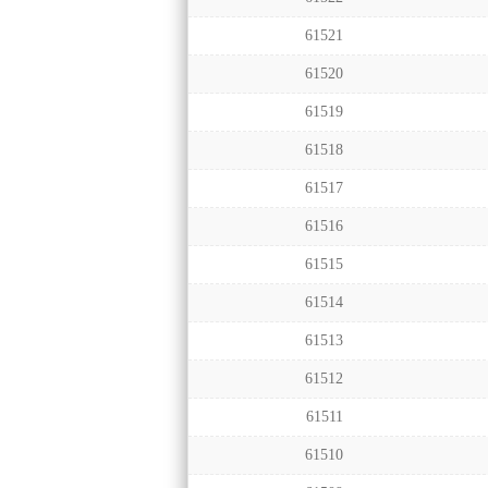
61521
61520
61519
61518
61517
61516
61515
61514
61513
61512
61511
61510