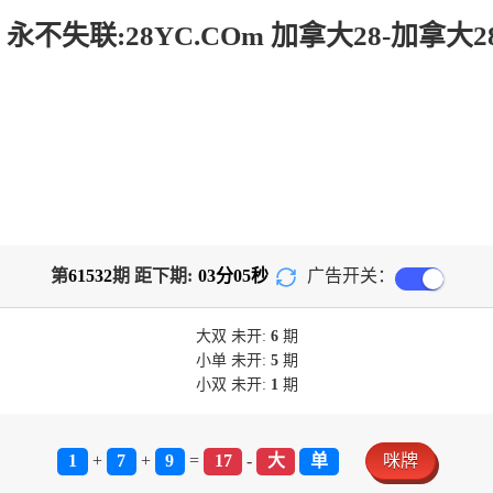
第
61532
期 距下期:
03
分
05
秒
广告开关：
大双
未开:
6
期
小单
未开:
5
期
小双
未开:
1
期
1
+
7
+
9
=
17
-
大
单
咪牌