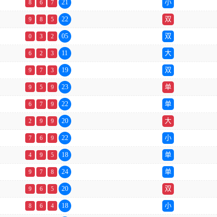
21
小
8
6
7
22
双
9
8
5
05
双
0
3
2
11
大
6
2
3
19
双
9
7
3
23
单
9
5
9
22
单
6
7
9
20
大
2
9
9
22
小
7
6
9
18
单
4
9
5
24
单
9
7
8
20
双
9
6
5
18
小
8
6
4