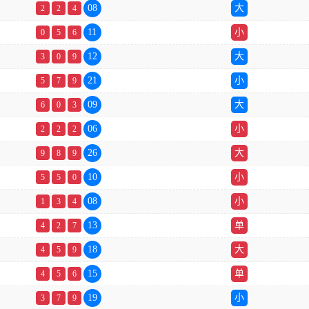
08
大
2
2
4
11
小
0
5
6
12
大
3
0
9
21
小
5
7
9
09
大
6
0
3
06
小
2
2
2
26
大
9
8
9
10
小
5
5
0
08
小
1
3
4
13
单
4
2
7
18
大
4
5
9
15
单
4
5
6
19
小
3
7
9