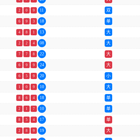
11
双
2
0
9
18
单
6
9
3
13
大
4
8
1
08
大
2
2
4
22
大
7
7
8
24
大
6
9
9
20
小
6
5
9
10
大
1
0
9
18
单
8
6
4
10
单
2
1
7
17
单
8
5
4
19
大
2
8
9