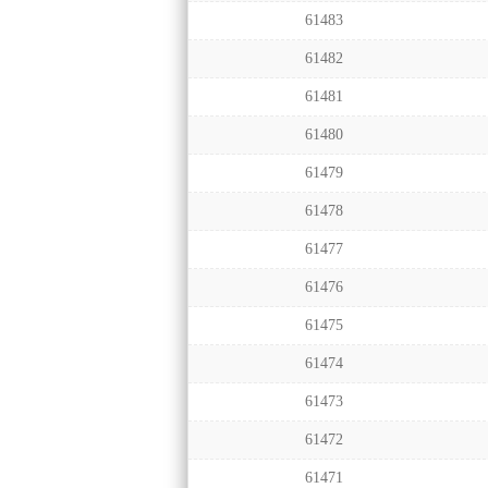
61483
61482
61481
61480
61479
61478
61477
61476
61475
61474
61473
61472
61471