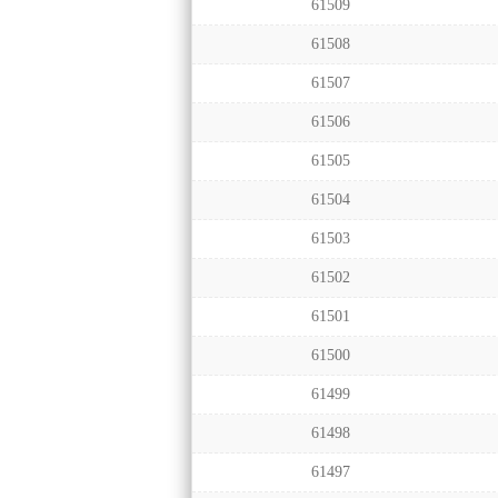
61509
61508
61507
61506
61505
61504
61503
61502
61501
61500
61499
61498
61497