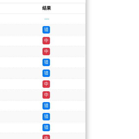
结果
---
错
中
中
错
错
中
中
错
错
错
中