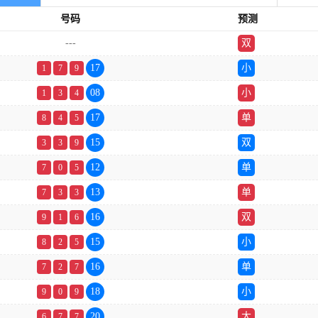
号码
预测
---
双
17
小
1
7
9
08
小
1
3
4
17
单
8
4
5
15
双
3
3
9
12
单
7
0
5
13
单
7
3
3
16
双
9
1
6
15
小
8
2
5
16
单
7
2
7
18
小
9
0
9
20
大
6
7
7