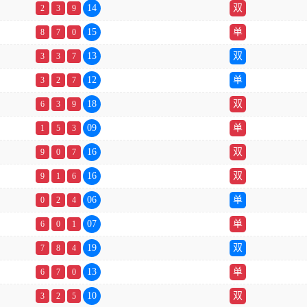
14
双
2
3
9
15
单
8
7
0
13
双
3
3
7
12
单
3
2
7
18
双
6
3
9
09
单
1
5
3
16
双
9
0
7
16
双
9
1
6
06
单
0
2
4
07
单
6
0
1
19
双
7
8
4
13
单
6
7
0
10
双
3
2
5