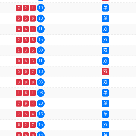
10
单
7
2
1
10
单
5
5
0
11
双
4
6
1
15
双
2
5
8
09
双
1
3
5
11
双
0
8
3
18
双
5
6
7
03
双
3
0
0
08
单
1
6
1
20
单
7
9
4
16
单
7
5
4
15
双
6
2
7
14
单
8
6
0