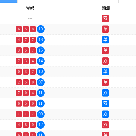
号码
预测
---
双
19
单
6
5
8
18
单
4
7
7
15
单
3
5
7
14
双
7
3
4
10
单
0
3
7
07
单
2
5
0
11
双
7
0
4
11
双
6
5
0
09
双
1
1
7
12
双
4
8
0
11
单
6
4
1