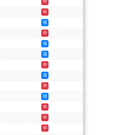
中
中
错
中
错
错
中
错
中
错
中
中
中