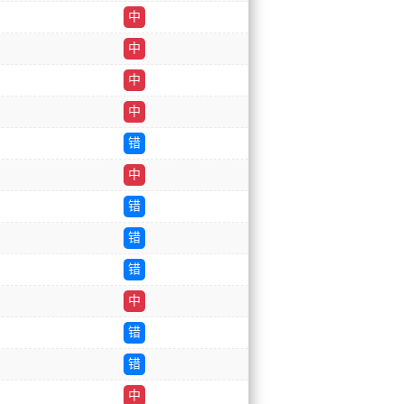
中
中
中
中
错
中
错
错
错
中
错
错
中