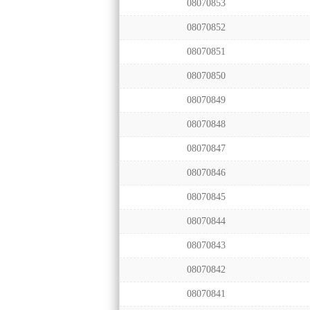
08070853
08070852
08070851
08070850
08070849
08070848
08070847
08070846
08070845
08070844
08070843
08070842
08070841