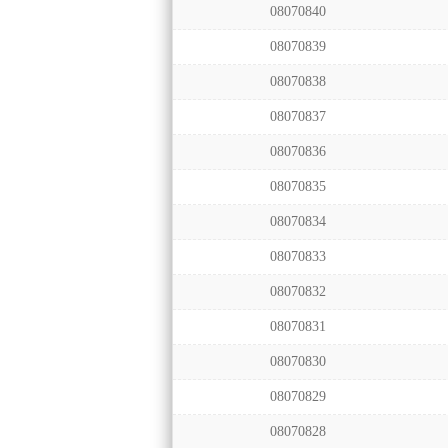
08070840
08070839
08070838
08070837
08070836
08070835
08070834
08070833
08070832
08070831
08070830
08070829
08070828