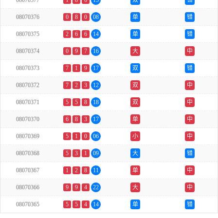
08070377
1
8
6
15
双
错
08070376
0
8
0
08
单
错
08070375
2
6
6
14
单
错
08070374
0
9
7
16
大
中
08070373
7
1
9
17
双
错
08070372
7
2
3
12
双
中
08070371
5
5
8
18
双
中
08070370
6
8
3
17
单
中
08070369
5
1
0
06
小
中
08070368
5
3
1
09
大
错
08070367
1
2
8
11
单
中
08070366
9
9
4
22
大
中
08070365
5
5
4
14
单
错