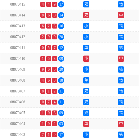
08070415
4
4
9
17
双
错
08070414
8
6
0
14
双
中
08070413
6
2
8
16
小
错
08070412
2
9
9
20
小
错
08070411
0
5
7
12
单
错
08070410
1
5
3
09
小
中
08070409
9
6
5
20
小
错
08070408
4
6
8
18
单
错
08070407
8
1
2
11
双
错
08070406
0
7
4
11
双
错
08070405
1
0
8
09
双
错
08070404
1
0
2
03
单
中
08070403
7
1
9
17
小
错