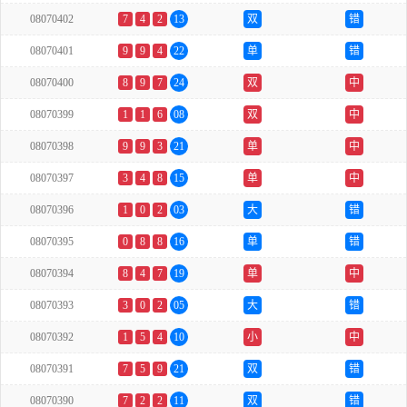
08070402
7
4
2
13
双
错
08070401
9
9
4
22
单
错
08070400
8
9
7
24
双
中
08070399
1
1
6
08
双
中
08070398
9
9
3
21
单
中
08070397
3
4
8
15
单
中
08070396
1
0
2
03
大
错
08070395
0
8
8
16
单
错
08070394
8
4
7
19
单
中
08070393
3
0
2
05
大
错
08070392
1
5
4
10
小
中
08070391
7
5
9
21
双
错
08070390
7
2
2
11
双
错