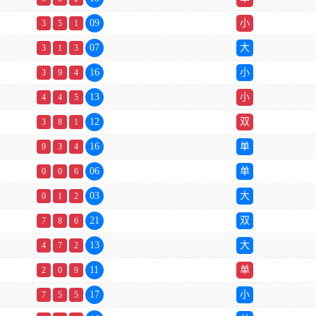
09
小
3
5
1
07
大
3
1
3
16
小
3
9
4
13
小
4
4
5
12
双
3
8
1
16
单
9
3
4
06
单
0
0
6
03
大
0
1
2
21
双
7
8
6
13
大
4
7
2
11
单
2
0
9
17
小
7
5
5