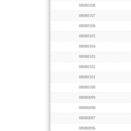
08080108
08080107
08080106
08080105
08080104
08080103
08080102
08080101
08080100
08080099
08080098
08080097
08080096