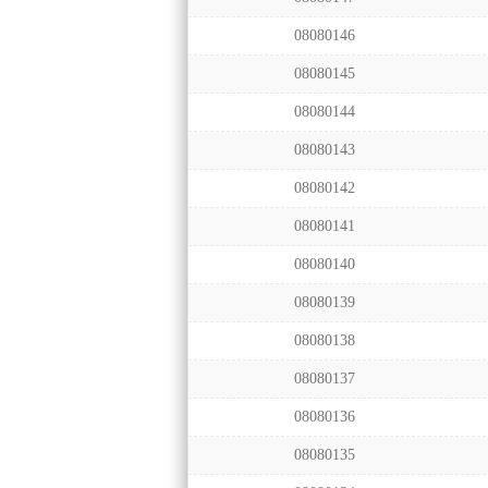
08080146
08080145
08080144
08080143
08080142
08080141
08080140
08080139
08080138
08080137
08080136
08080135