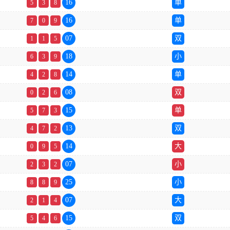
16
单
5
3
8
16
单
7
0
9
07
双
1
1
5
18
小
6
3
9
14
单
4
2
8
08
双
0
2
6
15
单
5
7
3
13
双
4
7
2
14
大
0
9
5
07
小
2
3
2
25
小
8
8
9
07
大
2
1
4
15
双
5
4
6