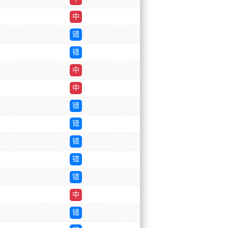
中
错
错
中
中
错
错
错
错
错
中
错