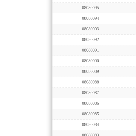
08080095
08080094
08080093
08080092
08080091
08080090
08080089
08080088
08080087
08080086
08080085
08080084
08080083