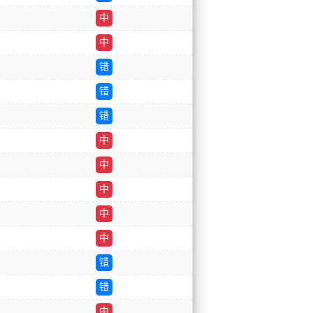
中
中
错
错
错
中
中
中
中
中
错
错
中