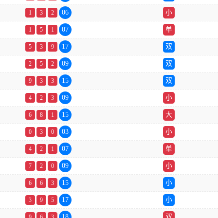
06
小
1
3
2
07
单
1
5
1
17
双
5
3
9
09
双
2
5
2
15
双
9
3
3
09
小
4
2
3
15
大
6
8
1
03
小
0
3
0
07
单
4
2
1
09
小
7
2
0
15
小
6
6
3
17
小
3
9
5
18
双
9
6
3