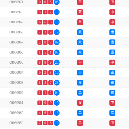
08060971
0
0
5
05
单
中
08060970
5
3
2
10
双
中
08060969
6
6
3
15
单
中
08060968
7
3
9
19
双
错
08060967
2
0
7
09
双
错
08060966
1
5
1
07
双
错
08060965
8
9
8
25
单
中
08060964
6
2
8
16
单
错
08060963
8
8
7
23
双
错
08060962
1
1
2
04
单
错
08060961
1
0
9
10
双
中
08060960
4
6
8
18
单
错
08060959
7
0
6
13
单
中