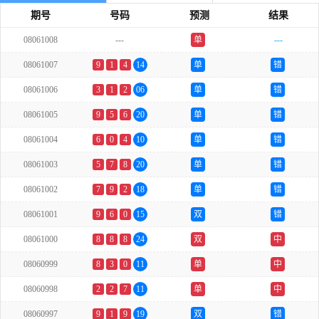
期号
号码
预测
结果
08061008
---
单
---
08061007
9
1
4
14
单
错
08061006
3
1
2
06
单
错
08061005
9
5
6
20
单
错
08061004
6
0
4
10
单
错
08061003
5
7
8
20
单
错
08061002
7
9
2
18
单
错
08061001
9
6
0
15
双
错
08061000
8
8
8
24
双
中
08060999
8
3
0
11
单
中
08060998
2
2
7
11
单
中
08060997
9
1
9
19
双
错