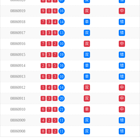
08060920
6
0
1
07
双
错
08060919
9
1
6
16
双
中
08060918
7
3
4
14
单
错
08060917
1
3
9
13
双
错
08060916
7
1
2
10
双
中
08060915
9
3
7
19
双
错
08060914
2
9
5
16
单
错
08060913
6
1
3
10
单
错
08060912
1
4
9
14
双
中
08060911
8
3
9
20
双
中
08060910
6
7
8
21
单
中
08060909
4
2
5
11
双
错
08060908
8
1
2
11
双
错