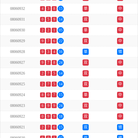
08060932
4
3
8
15
单
中
08060931
0
5
9
14
双
中
08060930
2
2
1
05
单
中
08060929
9
7
6
22
双
中
08060928
9
3
4
16
单
错
08060927
9
7
8
24
双
中
08060926
2
7
5
14
双
中
08060925
2
7
5
14
双
中
08060924
8
0
7
15
单
中
08060923
6
9
9
24
双
中
08060922
0
9
9
18
双
中
08060921
2
7
6
15
双
错