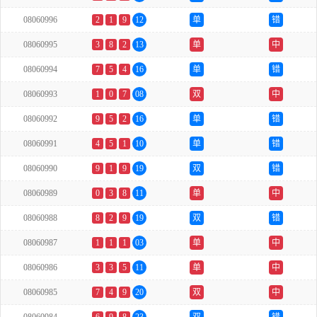
08060996
2
1
9
12
单
错
08060995
3
8
2
13
单
中
08060994
7
5
4
16
单
错
08060993
1
0
7
08
双
中
08060992
9
5
2
16
单
错
08060991
4
5
1
10
单
错
08060990
9
1
9
19
双
错
08060989
0
3
8
11
单
中
08060988
8
2
9
19
双
错
08060987
1
1
1
03
单
中
08060986
3
3
5
11
单
中
08060985
7
4
9
20
双
中