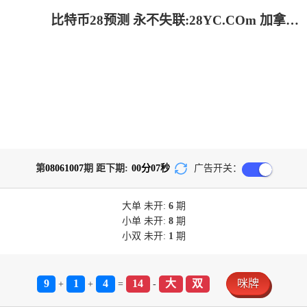
比特币28预测 永不失联:28YC.COm 加拿大28-加拿大28预测|28在线预测咪牌查询|加拿大PC在线预测|加拿大PC结果查询_专注研究咪牌_加拿大PC结果走势_官方!
第
08061007
期 距下期:
00
分
07
秒
广告开关：
大单
未开:
6
期
小单
未开:
8
期
小双
未开:
1
期
9
1
4
14
大
双
咪牌
+
+
=
-