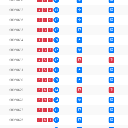
08060688
3
2
7
12
单
错
08060687
4
7
4
15
小
错
08060686
7
1
9
17
小
错
08060685
7
3
7
17
双
错
08060684
1
1
7
09
大
错
08060683
4
3
5
12
单
错
08060682
4
5
3
12
双
中
08060681
1
5
5
11
大
错
08060680
6
3
0
09
大
错
08060679
6
8
0
14
双
中
08060678
6
9
9
24
单
错
08060677
5
1
5
11
双
错
08060676
8
8
1
17
双
错