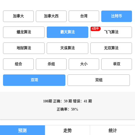
加拿大
加拿大西
台湾
比特币
蟠龙算法
霸天算法
飞飞算法
地狱算法
天诛算法
无双算法
组合
杀组
大小
单双
双项
双组
100期 正确：59 期 错误：41 期
正确率：59%
预测
走势
统计