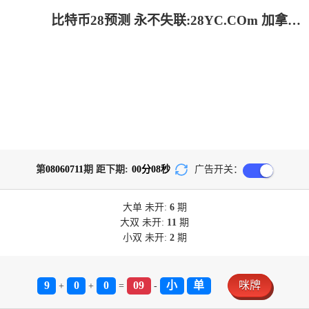
比特币28预测 永不失联:28YC.COm 加拿大28-加拿大28预测|28在线预测咪牌查询|加拿大PC在线预测|加拿大PC结果查询_专注研究咪牌_加拿大PC结果走势_官方!
第
08060711
期 距下期:
00
分
08
秒
广告开关：
大单
未开:
6
期
大双
未开:
11
期
小双
未开:
2
期
9
0
0
09
小
单
咪牌
+
+
=
-