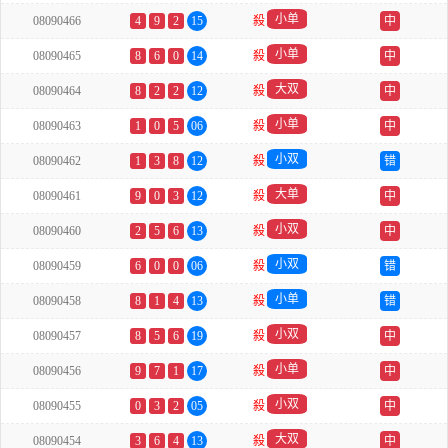
小单
08090466
4
9
2
15
殺
中
小单
08090465
8
6
0
14
殺
中
大双
08090464
8
2
2
12
殺
中
小单
08090463
1
0
5
06
殺
中
小双
08090462
1
3
8
12
殺
错
大单
08090461
9
0
3
12
殺
中
小双
08090460
2
5
6
13
殺
中
小双
08090459
6
0
0
06
殺
错
小单
08090458
8
1
4
13
殺
错
小双
08090457
8
5
6
19
殺
中
小单
08090456
9
7
1
17
殺
中
小双
08090455
0
3
2
05
殺
中
大双
08090454
3
6
4
13
殺
中