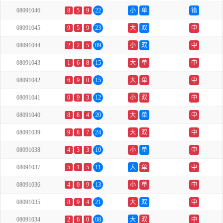
08091046
8
5
9
22
小
单
错
08091045
9
5
9
23
大
双
中
08091044
2
2
5
09
小
双
中
08091043
1
6
8
15
大
单
中
08091042
6
9
0
15
大
单
中
08091041
0
9
3
12
小
双
中
08091040
8
8
4
20
大
单
中
08091039
9
8
7
24
大
双
中
08091038
4
3
3
10
小
单
中
08091037
5
1
5
11
大
单
中
08091036
4
0
9
13
小
单
中
08091035
8
9
4
21
大
双
中
08091034
2
6
0
08
大
双
中