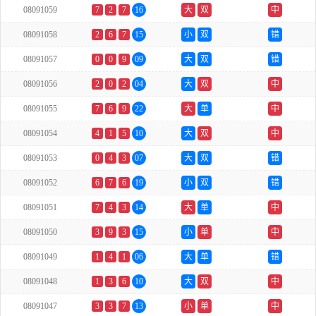
08091059
7
2
7
16
大
双
中
08091058
2
6
7
15
小
双
错
08091057
0
0
9
09
大
双
错
08091056
2
0
2
04
大
双
中
08091055
7
6
9
22
大
单
中
08091054
4
1
5
10
大
双
中
08091053
0
4
3
07
大
双
错
08091052
6
7
6
19
小
双
错
08091051
7
4
3
14
大
单
中
08091050
3
9
3
15
小
单
中
08091049
1
4
1
06
大
单
错
08091048
1
3
6
10
大
双
中
08091047
3
3
7
13
小
单
中