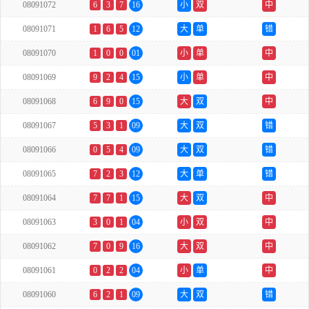
08091072
6
3
7
16
小
双
中
08091071
1
6
5
12
大
单
错
08091070
1
0
0
01
小
单
中
08091069
9
2
4
15
小
单
中
08091068
6
9
0
15
大
双
中
08091067
5
3
1
09
大
双
错
08091066
0
5
4
09
大
双
错
08091065
7
2
3
12
大
单
错
08091064
7
7
1
15
大
双
中
08091063
3
0
1
04
小
双
中
08091062
7
0
9
16
大
双
中
08091061
0
2
2
04
小
单
中
08091060
6
2
1
09
大
双
错