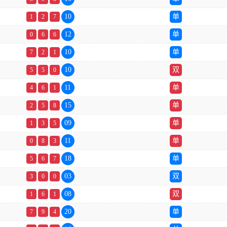
10
单
1
2
7
12
单
0
6
6
10
单
7
2
1
10
双
5
5
0
11
单
4
6
1
15
单
2
5
8
09
单
1
3
5
11
单
0
8
3
18
单
5
6
7
03
双
3
0
0
08
双
1
6
1
20
单
7
9
4