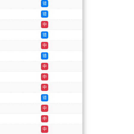
错
错
中
错
中
错
中
中
中
错
中
中
中