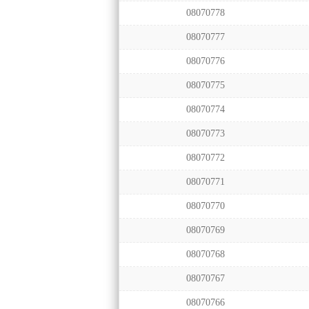
08070778
08070777
08070776
08070775
08070774
08070773
08070772
08070771
08070770
08070769
08070768
08070767
08070766