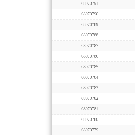
08070791
08070790
08070789
08070788
08070787
08070786
08070785
08070784
08070783
08070782
08070781
08070780
08070779