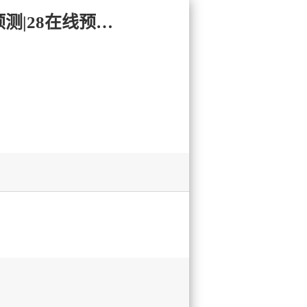
比特币28预测 永不失联:28YC.COm 加拿大28-加拿大28预测|28在线预测咪牌查询|加拿大PC在线预测|加拿大PC结果查询_专注研究咪牌_加拿大PC结果走势_官方!