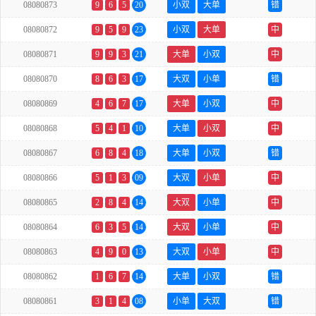
08080873
9
6
5
20
小双
大单
错
08080872
9
5
9
23
小双
大单
中
08080871
9
9
3
21
大单
小双
中
08080870
8
6
3
17
大双
小单
错
08080869
4
6
7
17
大单
小双
中
08080868
5
4
1
10
大单
小双
中
08080867
6
8
4
18
大单
小双
错
08080866
5
1
3
09
大双
小单
中
08080865
2
8
4
14
大双
小单
中
08080864
6
3
5
14
大双
小单
中
08080863
4
9
0
13
大双
小单
中
08080862
1
6
7
14
大单
小双
错
08080861
3
1
4
08
小单
大双
错