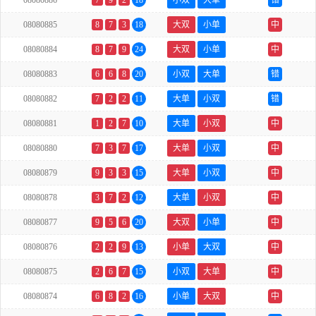
08080886
7
9
2
18
小双
大单
错
08080885
8
7
3
18
大双
小单
中
08080884
8
7
9
24
大双
小单
中
08080883
6
6
8
20
小双
大单
错
08080882
7
2
2
11
大单
小双
错
08080881
1
2
7
10
大单
小双
中
08080880
7
3
7
17
大单
小双
中
08080879
9
3
3
15
大单
小双
中
08080878
3
7
2
12
大单
小双
中
08080877
9
5
6
20
大双
小单
中
08080876
2
2
9
13
小单
大双
中
08080875
2
6
7
15
小双
大单
中
08080874
6
8
2
16
小单
大双
中