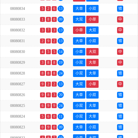
08080834
5
2
6
13
大单
小双
错
08080833
1
8
0
09
大双
小单
中
08080832
3
7
3
13
小单
大双
中
08080831
2
9
2
13
大单
小双
错
08080830
4
5
5
14
小单
大双
中
08080829
3
8
8
19
小双
大单
中
08080828
8
8
8
24
小双
大单
错
08080827
9
2
2
13
大双
小单
中
08080826
9
8
3
20
大单
小双
错
08080825
6
9
9
24
小双
大单
错
08080824
5
6
0
11
小双
大单
错
08080823
0
9
0
09
大单
小双
错