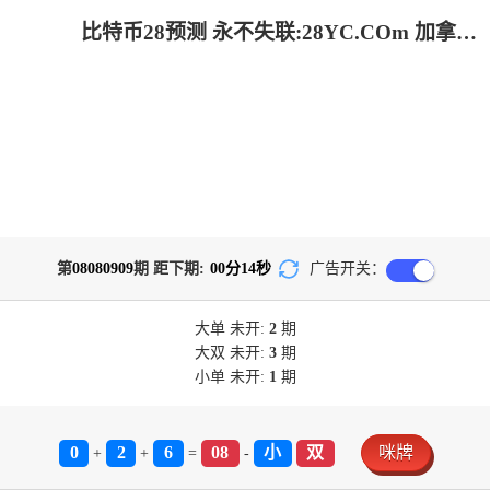
比特币28预测 永不失联:28YC.COm 加拿大28-加拿大28预测|28在线预测咪牌查询|加拿大PC在线预测|加拿大PC结果查询_专注研究咪牌_加拿大PC结果走势_官方!
第
08080909
期 距下期:
00
分
13
秒
广告开关：
大单
未开:
2
期
大双
未开:
3
期
小单
未开:
1
期
0
2
6
08
小
双
咪牌
+
+
=
-