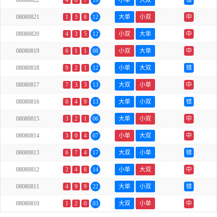
08080822
4
8
7
19
小单
大双
错
08080821
1
3
8
12
大单
小双
中
08080820
4
3
5
12
小双
大单
中
08080819
6
1
1
08
小双
大单
中
08080818
9
2
1
12
小单
大双
错
08080817
7
3
3
13
大双
小单
中
08080816
0
4
9
13
大单
小双
错
08080815
3
2
1
06
大单
小双
中
08080814
3
0
4
07
小单
大双
中
08080813
6
7
4
17
大双
小单
错
08080812
2
4
8
14
小单
大双
中
08080811
4
9
9
22
大单
小双
错
08080810
1
2
0
03
大双
小单
中