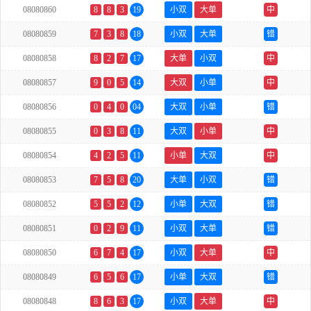
08080860
8
8
3
19
小双
大单
中
08080859
7
3
8
18
小双
大单
错
08080858
8
2
7
17
大单
小双
中
08080857
9
0
5
14
大双
小单
中
08080856
0
4
0
04
大双
小单
错
08080855
0
3
8
11
大双
小单
中
08080854
4
2
5
11
小单
大双
中
08080853
7
5
8
20
大单
小双
错
08080852
5
5
2
12
小单
大双
错
08080851
0
2
9
11
小双
大单
错
08080850
6
7
4
17
小双
大单
中
08080849
6
5
6
17
小单
大双
错
08080848
8
6
3
17
小双
大单
中