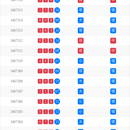
3467316
3
5
4
12
双
中
3467315
2
5
3
10
单
错
3467314
0
0
8
08
大
错
3467313
5
8
3
16
单
错
3467312
0
5
9
14
双
中
3467311
1
5
2
08
双
中
3467310
4
8
9
21
小
错
3467309
7
0
2
09
双
错
3467308
0
9
4
13
大
错
3467307
5
1
1
07
大
错
3467306
5
2
8
15
小
错
3467305
9
1
5
15
小
错
3467304
0
7
6
13
大
错