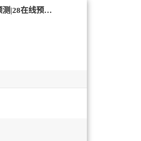
加拿大28预测 永不失联:28YC.COm 加拿大28-加拿大28预测|28在线预测咪牌查询|加拿大PC在线预测|加拿大PC结果查询_专注研究咪牌_加拿大PC结果走势_官方!