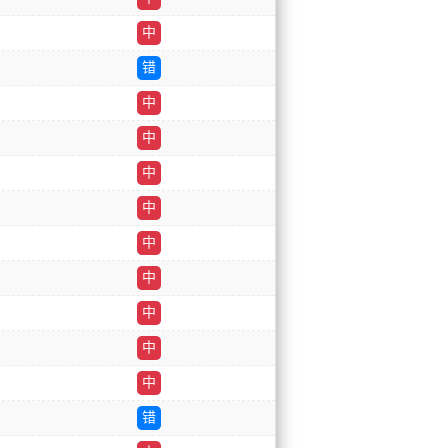
中
错
中
中
中
中
中
中
中
中
中
错