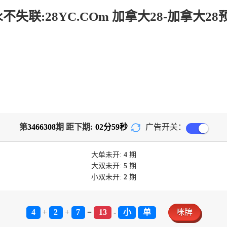
第
3466308
期 距下期:
02
分
58
秒
广告开关：
大单
未开:
4
期
大双
未开:
5
期
小双
未开:
2
期
4
+
2
+
7
=
13
-
小
单
咪牌