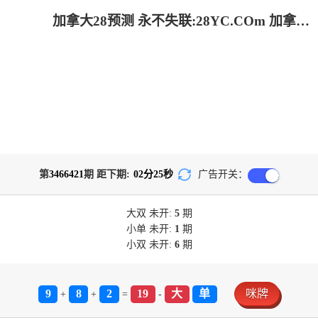
加拿大28预测 永不失联:28YC.COm 加拿大28-加拿大28预测|28在线预测咪牌查询|加拿大PC在线预测|加拿大PC结果查询_专注研究咪牌_加拿大PC结果走势_官方!
第
3466421
期 距下期:
02
分
25
秒
广告开关：
大双
未开:
5
期
小单
未开:
1
期
小双
未开:
6
期
9
8
2
19
大
单
咪牌
+
+
=
-