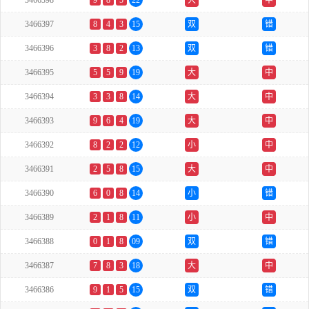
3466398
9
8
5
22
大
中
3466397
8
4
3
15
双
错
3466396
3
8
2
13
双
错
3466395
5
5
9
19
大
中
3466394
3
3
8
14
大
中
3466393
9
6
4
19
大
中
3466392
8
2
2
12
小
中
3466391
2
5
8
15
大
中
3466390
6
0
8
14
小
错
3466389
2
1
8
11
小
中
3466388
0
1
8
09
双
错
3466387
7
8
3
18
大
中
3466386
9
1
5
15
双
错