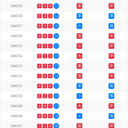
3466359
9
5
9
23
单
中
3466358
6
4
4
14
单
错
3466357
8
3
5
16
小
错
3466356
0
9
7
16
双
中
3466355
9
2
1
12
小
中
3466354
9
1
6
16
大
中
3466353
4
5
6
15
单
中
3466352
7
8
9
24
双
中
3466351
4
2
6
12
单
错
3466350
8
2
6
16
小
错
3466349
4
6
5
15
大
中
3466348
0
9
9
18
小
错
3466347
7
1
0
08
双
中