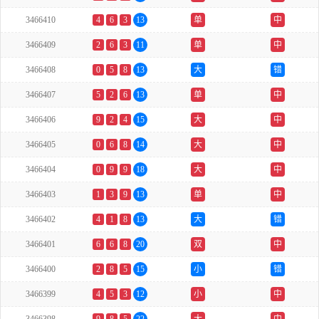
3466410
4
6
3
13
单
中
3466409
2
6
3
11
单
中
3466408
0
5
8
13
大
错
3466407
5
2
6
13
单
中
3466406
9
2
4
15
大
中
3466405
0
6
8
14
大
中
3466404
0
9
9
18
大
中
3466403
1
3
9
13
单
中
3466402
4
1
8
13
大
错
3466401
6
6
8
20
双
中
3466400
2
8
5
15
小
错
3466399
4
5
3
12
小
中