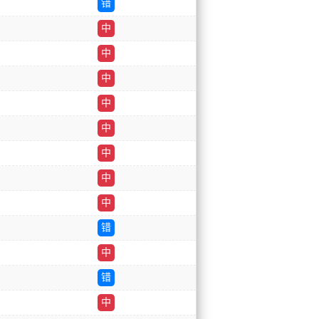
错
中
中
中
中
中
中
中
中
错
中
错
中