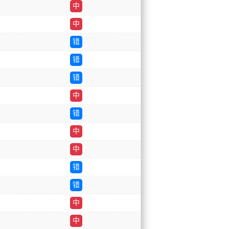
中
中
错
错
错
中
错
中
中
错
错
中
中