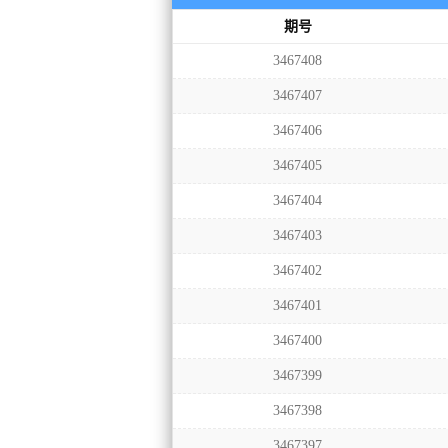
期号
3467408
3467407
3467406
3467405
3467404
3467403
3467402
3467401
3467400
3467399
3467398
3467397