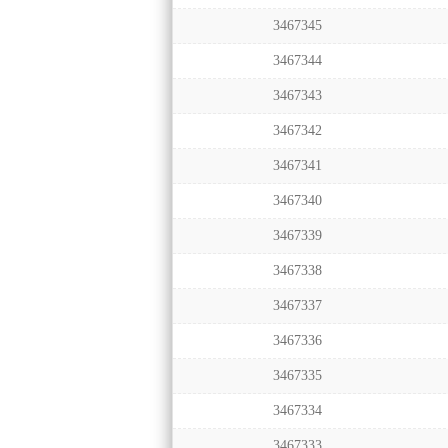
3467345
3467344
3467343
3467342
3467341
3467340
3467339
3467338
3467337
3467336
3467335
3467334
3467333