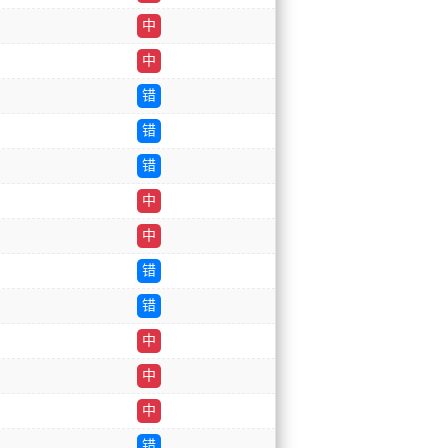
中
中
错
错
错
中
中
错
错
中
中
中
错