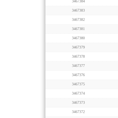
3467384
3467383
3467382
3467381
3467380
3467379
3467378
3467377
3467376
3467375
3467374
3467373
3467372