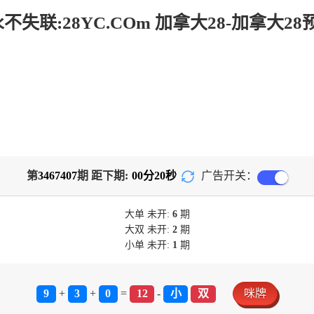
第
3467407
期 距下期:
00
分
19
秒
广告开关：
大单
未开:
6
期
大双
未开:
2
期
小单
未开:
1
期
9
+
3
+
0
=
12
-
小
双
咪牌