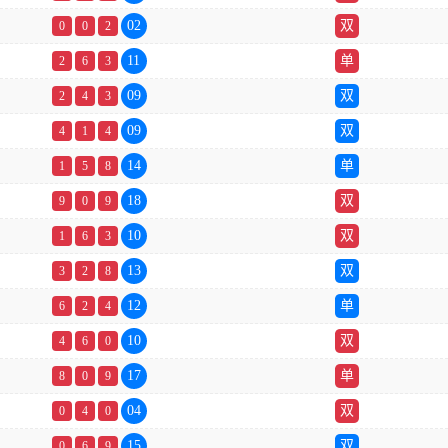
02
双
0
0
2
11
单
2
6
3
09
双
2
4
3
09
双
4
1
4
14
单
1
5
8
18
双
9
0
9
10
双
1
6
3
13
双
3
2
8
12
单
6
2
4
10
双
4
6
0
17
单
8
0
9
04
双
0
4
0
15
双
0
6
9