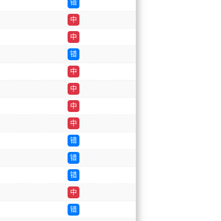
错
中
中
错
中
中
中
中
错
错
错
中
错