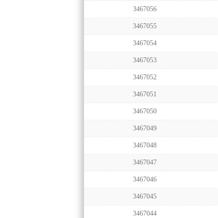
3467056
3467055
3467054
3467053
3467052
3467051
3467050
3467049
3467048
3467047
3467046
3467045
3467044