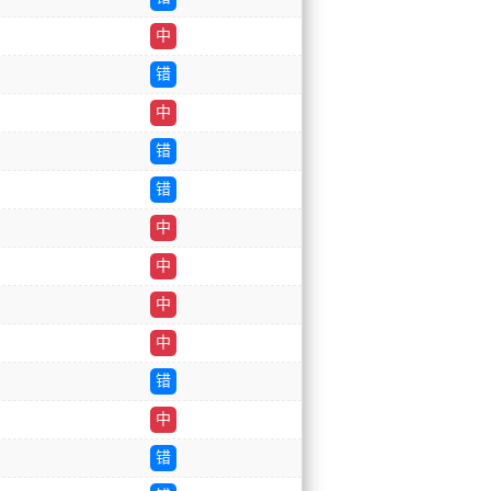
中
错
中
错
错
中
中
中
中
错
中
错