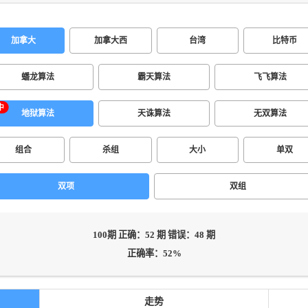
加拿大
加拿大西
台湾
比特币
蟠龙算法
霸天算法
飞飞算法
地狱算法
天诛算法
无双算法
组合
杀组
大小
单双
双项
双组
100期 正确：52 期 错误：48 期
正确率：52%
走势