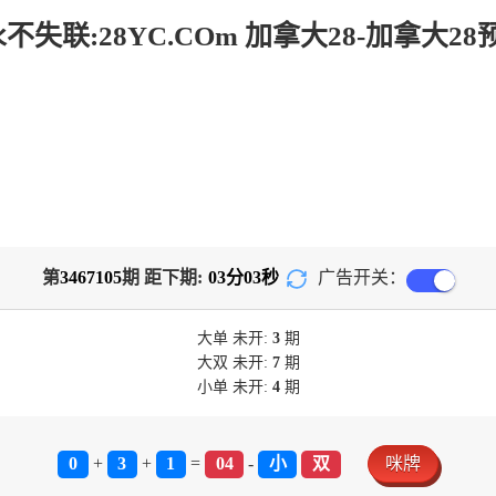
第
3467105
期 距下期:
03
分
03
秒
广告开关：
大单
未开:
3
期
大双
未开:
7
期
小单
未开:
4
期
0
+
3
+
1
=
04
-
小
双
咪牌