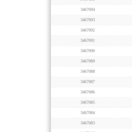
3467094
3467093
3467092
3467091
3467090
3467089
3467088
3467087
3467086
3467085
3467084
3467083