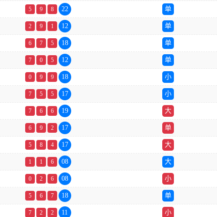
22
单
5
9
8
12
单
2
9
1
18
单
6
7
5
12
单
7
0
5
18
小
0
9
9
17
小
7
5
5
19
大
7
6
6
17
单
6
9
2
17
大
5
8
4
08
大
1
1
6
08
小
0
2
6
18
单
5
6
7
11
小
7
2
2