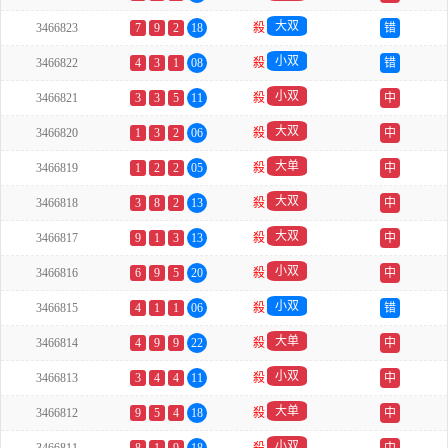
大双
3466823
7
9
2
18
殺
错
小双
3466822
4
3
1
08
殺
错
小双
3466821
3
3
5
11
殺
中
大双
3466820
1
3
2
06
殺
中
大单
3466819
1
2
2
05
殺
中
大双
3466818
3
8
2
13
殺
中
大双
3466817
9
1
3
13
殺
中
小双
3466816
6
9
5
20
殺
中
小双
3466815
4
1
1
06
殺
错
大单
3466814
4
9
9
22
殺
中
小双
3466813
3
4
4
11
殺
中
大单
3466812
9
5
4
18
殺
中
小双