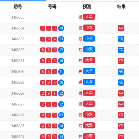
期号
号码
预测
结果
大单
3466835
---
殺
---
小双
3466834
7
7
5
19
殺
中
小单
3466833
1
8
4
13
殺
错
小双
3466832
6
6
0
12
殺
错
大单
3466831
9
4
3
16
殺
中
大单
3466830
8
8
5
21
殺
错
大双
3466829
8
0
8
16
殺
错
大单
3466828
2
9
1
12
殺
中
大单
3466827
2
7
3
12
殺
中
小双
3466826
0
2
3
05
殺
中
大双
3466825
4
6
0
10
殺
中
小双
3466824
9
5
0
14
殺
中