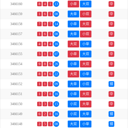
3466160
8
4
1
13
小单
大双
中
3466159
1
6
1
08
大单
小双
中
3466158
7
0
7
14
小单
大双
中
3466157
1
6
1
08
大单
小双
中
3466156
4
8
4
16
大双
小单
中
3466155
5
1
1
07
小单
大双
中
3466154
9
8
9
26
小单
大双
中
3466153
8
8
6
22
大双
小单
中
3466152
1
1
7
09
大单
小双
错
3466151
1
7
8
16
小单
大双
中
3466150
5
3
7
15
小双
大单
中
3466149
6
2
8
16
小双
大单
错
3466148
2
5
1
08
大双
小单
错