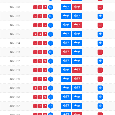
3466198
5
0
2
07
大双
小单
中
3466197
2
2
1
05
大单
小双
错
3466196
8
5
5
18
小单
大双
中
3466195
4
4
2
10
大双
小单
错
3466194
2
6
5
13
小双
大单
错
3466193
5
0
1
06
小双
大单
中
3466192
2
9
9
20
小双
大单
错
3466191
6
5
5
16
小单
大双
中
3466190
8
2
2
12
大单
小双
中
3466189
1
9
8
18
大单
小双
错
3466188
5
6
9
20
小双
大单
错
3466187
8
6
2
16
小双
大单
错