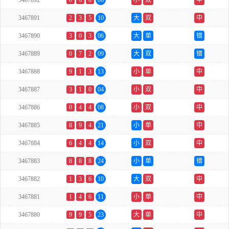
3467892
0
6
0
06
小
双
中
3467891
2
3
5
10
大
双
中
3467890
3
0
3
06
大
单
错
3467889
0
7
2
09
大
双
错
3467888
9
1
3
13
小
单
中
3467887
3
1
0
04
小
双
中
3467886
0
4
4
08
小
双
中
3467885
8
9
4
21
小
单
中
3467884
6
4
4
14
小
双
中
3467883
8
8
8
24
小
单
错
3467882
1
3
6
10
大
双
中
3467881
1
4
6
11
小
单
中
3467880
9
9
5
23
大
单
中