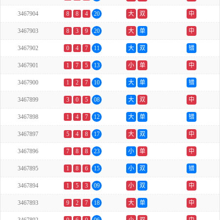
3467904
8
8
4
20
大
双
中
3467903
8
3
9
20
大
单
中
3467902
0
4
7
11
大
双
错
3467901
1
7
5
13
小
单
中
3467900
1
2
7
10
大
单
错
3467899
3
0
5
08
大
双
中
3467898
1
4
7
12
大
单
错
3467897
5
4
8
17
大
双
中
3467896
7
8
8
23
小
单
中
3467895
1
8
6
15
小
双
错
3467894
1
5
3
09
小
双
中
3467893
9
2
7
18
大
单
中