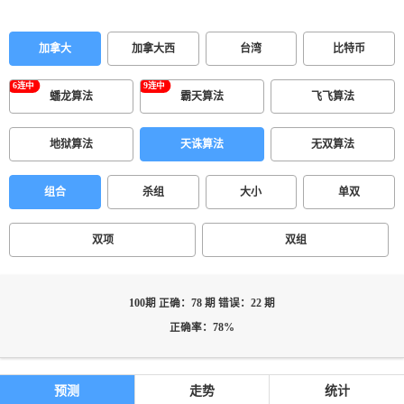
加拿大
加拿大西
台湾
比特币
蟠龙算法
霸天算法
飞飞算法
地狱算法
天诛算法
无双算法
组合
杀组
大小
单双
双项
双组
100期 正确：78 期 错误：22 期
正确率：78%
预测
走势
统计