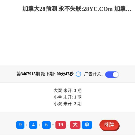
加拿大28预测 永不失联:28YC.COm 加拿大28-加拿大28预测|28在线预测咪牌查询|加拿大PC在线预测|加拿大PC结果查询_专注研究咪牌_加拿大PC结果走势_官方!
第
3467915
期 距下期:
00
分
47
秒
广告开关：
大双
未开:
3
期
小单
未开:
1
期
小双
未开:
2
期
9
4
6
19
大
单
咪牌
+
+
=
-