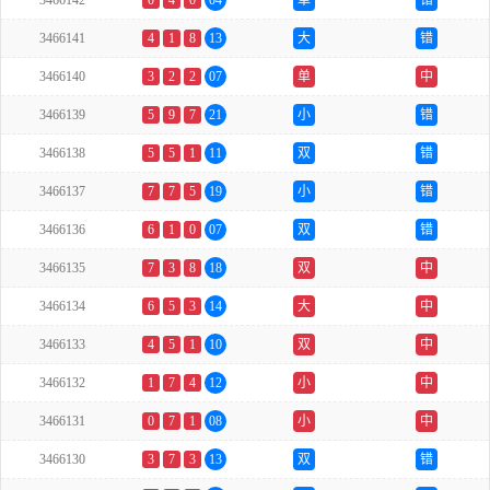
3466142
0
4
0
04
单
错
3466141
4
1
8
13
大
错
3466140
3
2
2
07
单
中
3466139
5
9
7
21
小
错
3466138
5
5
1
11
双
错
3466137
7
7
5
19
小
错
3466136
6
1
0
07
双
错
3466135
7
3
8
18
双
中
3466134
6
5
3
14
大
中
3466133
4
5
1
10
双
中
3466132
1
7
4
12
小
中
3466131
0
7
1
08
小
中
3466130
3
7
3
13
双
错