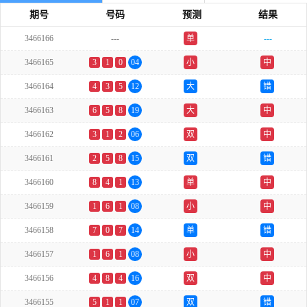
期号
号码
预测
结果
3466166
---
单
---
3466165
3
1
0
04
小
中
3466164
4
3
5
12
大
错
3466163
6
5
8
19
大
中
3466162
3
1
2
06
双
中
3466161
2
5
8
15
双
错
3466160
8
4
1
13
单
中
3466159
1
6
1
08
小
中
3466158
7
0
7
14
单
错
3466157
1
6
1
08
小
中
3466156
4
8
4
16
双
中
3466155
5
1
1
07
双
错