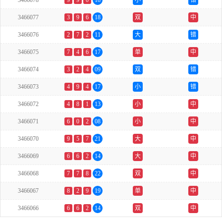
3466078
9
9
0
18
小
错
3466077
3
9
6
18
双
中
3466076
2
7
2
11
大
错
3466075
7
4
6
17
单
中
3466074
3
2
4
09
双
错
3466073
4
9
4
17
小
错
3466072
4
8
1
13
小
中
3466071
6
0
2
08
小
中
3466070
9
5
7
21
大
中
3466069
6
6
2
14
大
中
3466068
7
7
8
22
双
中
3466067
8
2
9
19
单
中
3466066
6
6
2
14
双
中