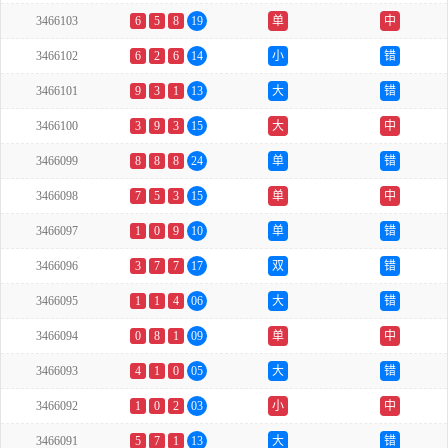
3466103
6
5
8
19
单
中
3466102
6
2
6
14
小
错
3466101
9
3
1
13
大
错
3466100
3
9
3
15
大
中
3466099
8
8
8
24
单
错
3466098
7
5
3
15
单
中
3466097
1
0
9
10
单
错
3466096
3
7
7
17
双
错
3466095
1
1
4
06
大
错
3466094
0
8
1
09
单
中
3466093
4
1
0
05
大
错
3466092
1
0
2
03
小
中
3466091
5
7
1
13
大
错