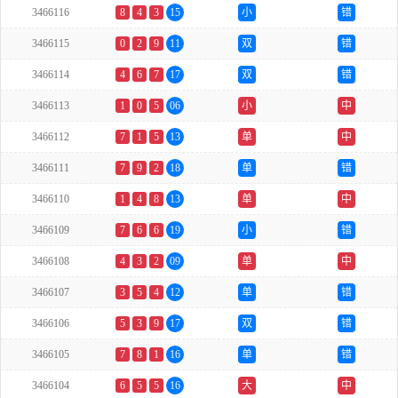
3466116
8
4
3
15
小
错
3466115
0
2
9
11
双
错
3466114
4
6
7
17
双
错
3466113
1
0
5
06
小
中
3466112
7
1
5
13
单
中
3466111
7
9
2
18
单
错
3466110
1
4
8
13
单
中
3466109
7
6
6
19
小
错
3466108
4
3
2
09
单
中
3466107
3
5
4
12
单
错
3466106
5
3
9
17
双
错
3466105
7
8
1
16
单
错
3466104
6
5
5
16
大
中