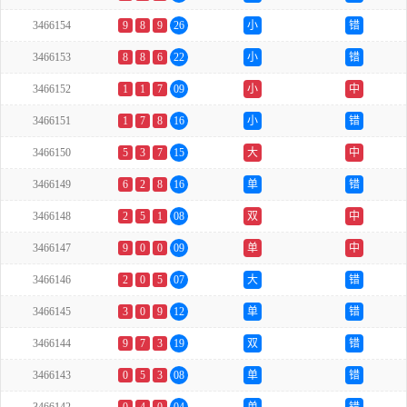
3466154
9
8
9
26
小
错
3466153
8
8
6
22
小
错
3466152
1
1
7
09
小
中
3466151
1
7
8
16
小
错
3466150
5
3
7
15
大
中
3466149
6
2
8
16
单
错
3466148
2
5
1
08
双
中
3466147
9
0
0
09
单
中
3466146
2
0
5
07
大
错
3466145
3
0
9
12
单
错
3466144
9
7
3
19
双
错
3466143
0
5
3
08
单
错