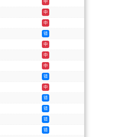
中
中
中
错
中
中
中
错
中
错
错
错
错