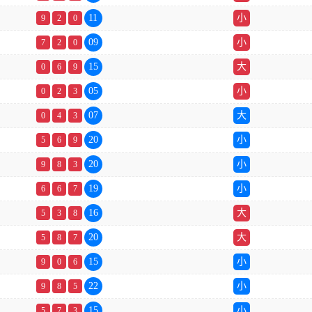
11
小
9
2
0
09
小
7
2
0
15
大
0
6
9
05
小
0
2
3
07
大
0
4
3
20
小
5
6
9
20
小
9
8
3
19
小
6
6
7
16
大
5
3
8
20
大
5
8
7
15
小
9
0
6
22
小
9
8
5
15
小
5
7
3