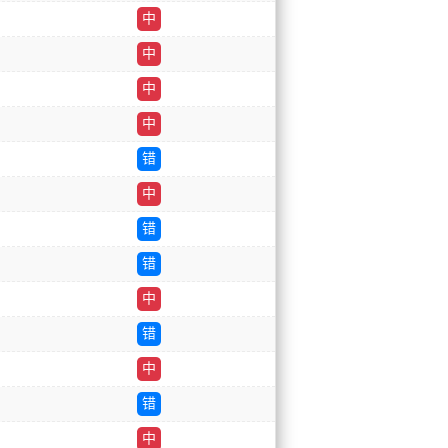
中
中
中
中
错
中
错
错
中
错
中
错
中