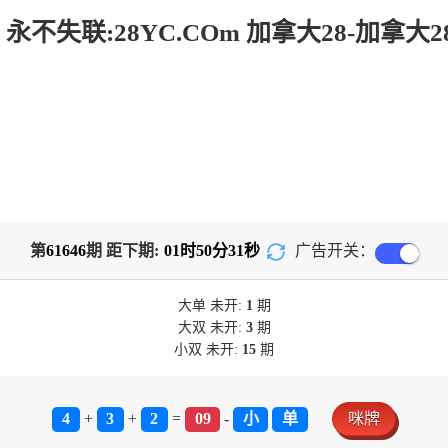
第
61646
期 距下期:
01
时
50
分
30
秒
广告开关：
大单
未开:
1
期
大双
未开:
3
期
小双
未开:
15
期
4
+
3
+
2
=
09
-
小
单
咪牌