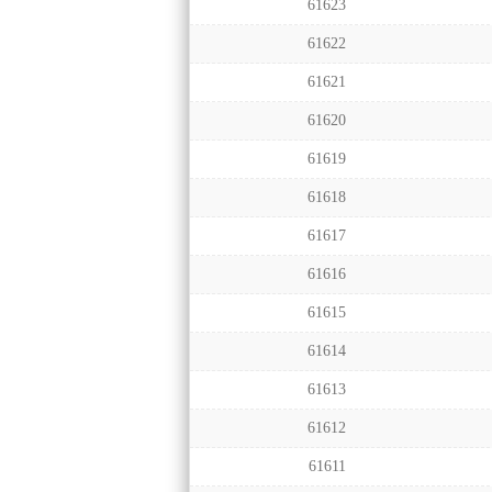
61623
61622
61621
61620
61619
61618
61617
61616
61615
61614
61613
61612
61611