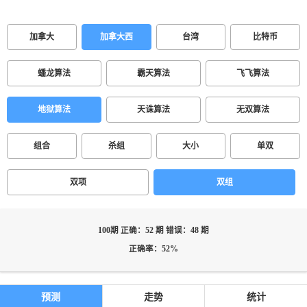
加拿大
加拿大西
台湾
比特币
蟠龙算法
霸天算法
飞飞算法
地狱算法
天诛算法
无双算法
组合
杀组
大小
单双
双项
双组
100期 正确：52 期 错误：48 期
正确率：52%
预测
走势
统计