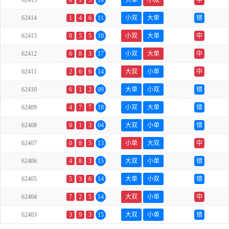
62415
6
1
3
10
大单
小双
中
62414
1
4
6
11
小双
大单
错
62413
0
5
5
10
小双
大单
中
62412
6
8
3
17
小双
大单
中
62411
2
6
6
14
大双
小单
中
62410
6
1
2
09
大单
小双
错
62409
4
7
7
18
小双
大单
错
62408
0
1
3
04
大双
小单
错
62407
0
8
5
13
小单
大双
中
62406
4
8
3
15
大双
小单
错
62405
5
3
6
14
大单
小双
错
62404
7
2
5
14
大双
小单
中
62403
3
9
3
15
大双
小单
错