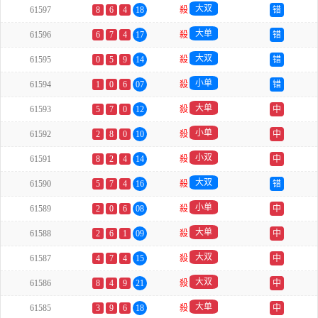
大双
61597
8
6
4
18
殺
错
大单
61596
6
7
4
17
殺
错
大双
61595
0
5
9
14
殺
错
小单
61594
1
0
6
07
殺
错
大单
61593
5
7
0
12
殺
中
小单
61592
2
8
0
10
殺
中
小双
61591
8
2
4
14
殺
中
大双
61590
5
7
4
16
殺
错
小单
61589
2
0
6
08
殺
中
大单
61588
2
6
1
09
殺
中
大双
61587
4
7
4
15
殺
中
大双
61586
8
4
9
21
殺
中
大单
61585
3
9
6
18
殺
中