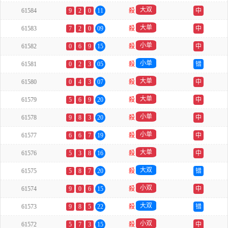
大双
61584
9
2
0
11
殺
中
大单
61583
7
2
0
09
殺
中
小单
61582
0
6
9
15
殺
中
小单
61581
0
2
3
05
殺
错
大单
61580
0
4
3
07
殺
中
大单
61579
5
6
9
20
殺
中
小单
61578
9
8
3
20
殺
中
小单
61577
6
6
7
19
殺
中
大单
61576
5
3
8
16
殺
中
大双
61575
5
8
7
20
殺
错
小双
61574
9
0
6
15
殺
中
大双
61573
9
8
5
22
殺
错
小双
61572
5
7
3
15
殺
中