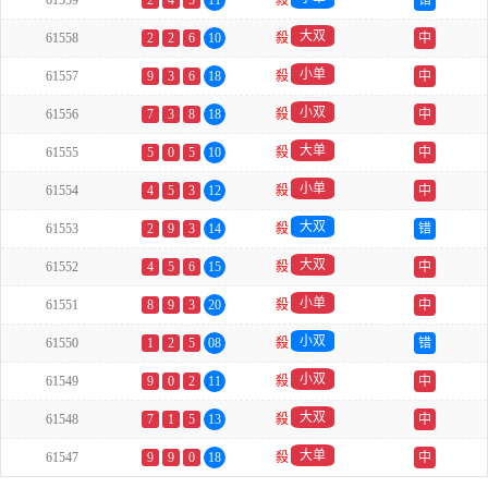
61559
2
4
5
11
殺
错
大双
61558
2
2
6
10
殺
中
小单
61557
9
3
6
18
殺
中
小双
61556
7
3
8
18
殺
中
大单
61555
5
0
5
10
殺
中
小单
61554
4
5
3
12
殺
中
大双
61553
2
9
3
14
殺
错
大双
61552
4
5
6
15
殺
中
小单
61551
8
9
3
20
殺
中
小双
61550
1
2
5
08
殺
错
小双
61549
9
0
2
11
殺
中
大双
61548
7
1
5
13
殺
中
大单
61547
9
9
0
18
殺
中