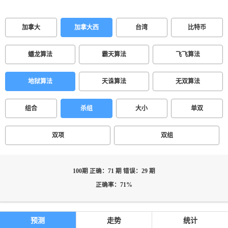
加拿大
加拿大西
台湾
比特币
蟠龙算法
霸天算法
飞飞算法
地狱算法
天诛算法
无双算法
组合
杀组
大小
单双
双项
双组
100期 正确：71 期 错误：29 期
正确率：71%
预测
走势
统计