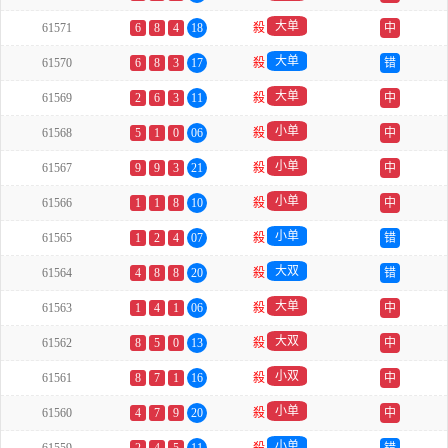
大单
61571
6
8
4
18
殺
中
大单
61570
6
8
3
17
殺
错
大单
61569
2
6
3
11
殺
中
小单
61568
5
1
0
06
殺
中
小单
61567
9
9
3
21
殺
中
小单
61566
1
1
8
10
殺
中
小单
61565
1
2
4
07
殺
错
大双
61564
4
8
8
20
殺
错
大单
61563
1
4
1
06
殺
中
大双
61562
8
5
0
13
殺
中
小双
61561
8
7
1
16
殺
中
小单
61560
4
7
9
20
殺
中
小单