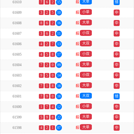
大单
61610
7
6
2
15
殺
错
小单
61609
3
2
5
10
殺
中
大单
61608
8
6
2
16
殺
中
小双
61607
3
6
2
11
殺
中
大双
61606
4
2
7
13
殺
中
小双
61605
4
5
8
17
殺
中
大单
61604
7
2
0
09
殺
中
小双
61603
9
5
0
14
殺
中
大单
61602
7
1
8
16
殺
中
大双
61601
7
9
0
16
殺
错
小单
61600
1
7
4
12
殺
中
大单
61599
5
9
8
22
殺
中
大单
61598
4
2
1
07
殺
中