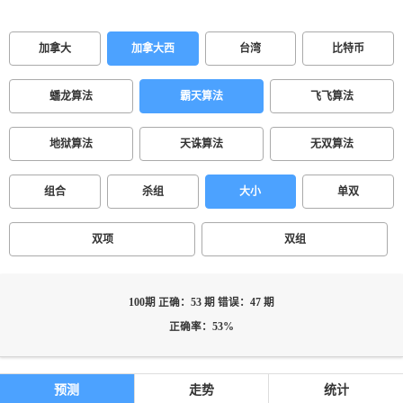
加拿大
加拿大西
台湾
比特币
蟠龙算法
霸天算法
飞飞算法
地狱算法
天诛算法
无双算法
组合
杀组
大小
单双
双项
双组
100期 正确：53 期 错误：47 期
正确率：53%
预测
走势
统计