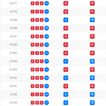
61371
9
3
4
16
大
中
61370
5
5
5
15
大
中
61369
9
0
2
11
大
错
61368
2
3
3
08
小
中
61367
9
4
7
20
大
中
61366
0
2
9
11
小
中
61365
2
3
2
07
小
中
61364
8
4
5
17
小
错
61363
4
0
7
11
小
中
61362
8
6
2
16
小
错
61361
4
8
1
13
小
中
61360
1
2
6
09
大
错
61359
3
6
6
15
小
错