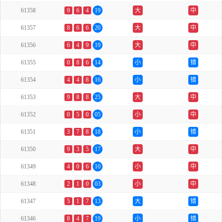
61358
9
6
4
19
大
中
61357
8
6
6
20
大
中
61356
6
4
9
19
大
中
61355
0
8
6
14
小
错
61354
4
4
8
16
小
错
61353
9
8
8
25
大
中
61352
0
5
0
05
小
中
61351
3
7
8
18
小
错
61350
9
3
5
17
大
中
61349
4
0
6
10
小
中
61348
2
1
0
03
小
中
61347
5
1
7
13
大
错
61346
8
4
7
19
小
错