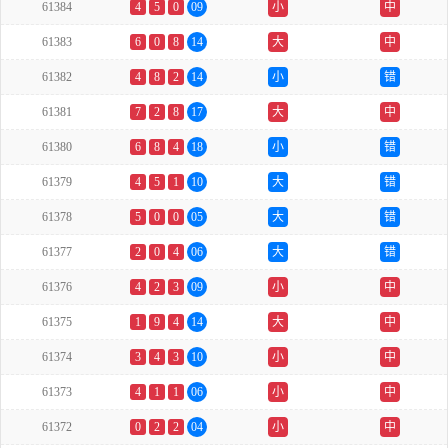
61384
4
5
0
09
小
中
61383
6
0
8
14
大
中
61382
4
8
2
14
小
错
61381
7
2
8
17
大
中
61380
6
8
4
18
小
错
61379
4
5
1
10
大
错
61378
5
0
0
05
大
错
61377
2
0
4
06
大
错
61376
4
2
3
09
小
中
61375
1
9
4
14
大
中
61374
3
4
3
10
小
中
61373
4
1
1
06
小
中
61372
0
2
2
04
小
中