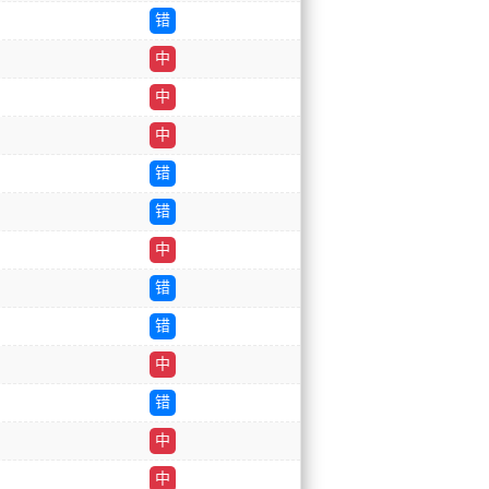
错
中
中
中
错
错
中
错
错
中
错
中
中