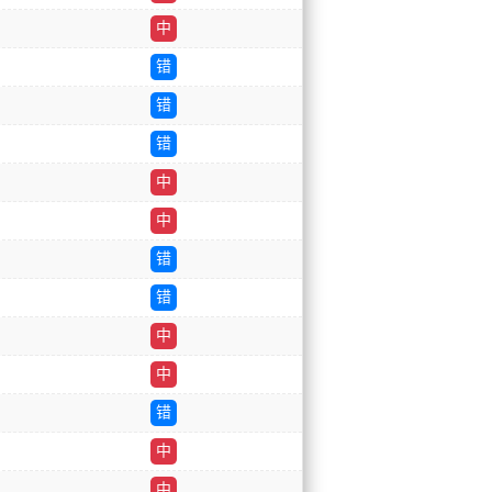
中
错
错
错
中
中
错
错
中
中
错
中
中