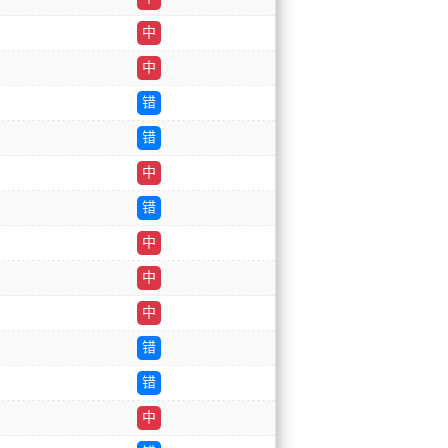
中
中
错
错
中
错
中
中
中
错
错
中