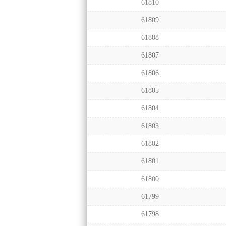
61810
61809
61808
61807
61806
61805
61804
61803
61802
61801
61800
61799
61798