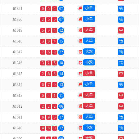
小单
61321
0
5
2
07
殺
错
小单
61320
2
5
0
07
殺
错
大单
61319
5
3
4
12
殺
中
大单
61318
3
8
4
15
殺
错
大双
61317
7
6
9
22
殺
错
小双
61316
3
2
5
10
殺
错
小单
61315
2
6
6
14
殺
中
小单
61314
6
7
0
13
殺
错
大单
61313
6
4
1
11
殺
中
大单
61312
2
2
2
06
殺
中
大单
61311
8
9
0
17
殺
错
小双
61310
4
8
0
12
殺
错
大双