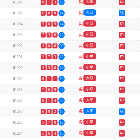
大单
61296
8
1
3
12
殺
中
大双
61295
6
0
8
14
殺
错
小双
61294
5
0
9
14
殺
中
小双
61293
7
3
8
18
殺
中
小双
61292
3
0
6
09
殺
中
小单
61291
2
7
3
12
殺
中
小单
61290
3
5
6
14
殺
中
大双
61289
8
1
1
10
殺
中
小双
61288
7
6
9
22
殺
中
大单
61287
0
1
4
05
殺
中
大单
61286
6
9
2
17
殺
错
小单
61285
5
7
0
12
殺
中
小单
61284
5
6
4
15
殺
中