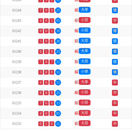
61245
7
3
2
12
殺
中
大单
61244
7
9
9
25
殺
错
小双
61243
4
0
1
05
殺
中
小双
61242
9
0
1
10
殺
错
大双
61241
5
9
6
20
殺
错
大单
61240
9
5
9
23
殺
错
大双
61239
7
8
7
22
殺
错
小单
61238
3
8
0
11
殺
错
大单
61237
4
6
1
11
殺
中
小双
61236
8
8
9
25
殺
中
小双
61235
7
0
6
13
殺
中
大双
61234
4
0
1
05
殺
中
大双
61233
0
5
6
11
殺
中