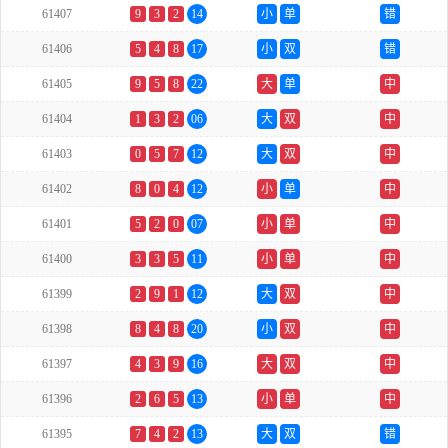
61407
9
3
2
14
小
单
错
61406
5
4
8
17
小
双
错
61405
9
5
8
22
大
单
中
61404
1
3
2
06
大
双
中
61403
0
5
7
12
大
双
中
61402
8
0
4
12
小
单
中
61401
5
2
0
07
小
单
中
61400
3
3
5
11
小
单
中
61399
2
9
1
12
大
双
中
61398
8
4
8
20
小
双
中
61397
4
3
9
16
大
双
中
61396
2
6
5
13
小
单
中
61395
7
4
2
13
大
双
错