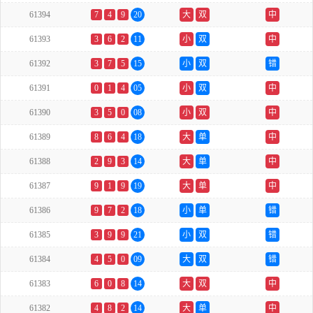
61394
7
4
9
20
大
双
中
61393
3
6
2
11
小
双
中
61392
3
7
5
15
小
双
错
61391
0
1
4
05
小
双
中
61390
3
5
0
08
小
双
中
61389
8
6
4
18
大
单
中
61388
2
9
3
14
大
单
中
61387
9
1
9
19
大
单
中
61386
9
7
2
18
小
单
错
61385
3
9
9
21
小
双
错
61384
4
5
0
09
大
双
错
61383
6
0
8
14
大
双
中
61382
4
8
2
14
大
单
中