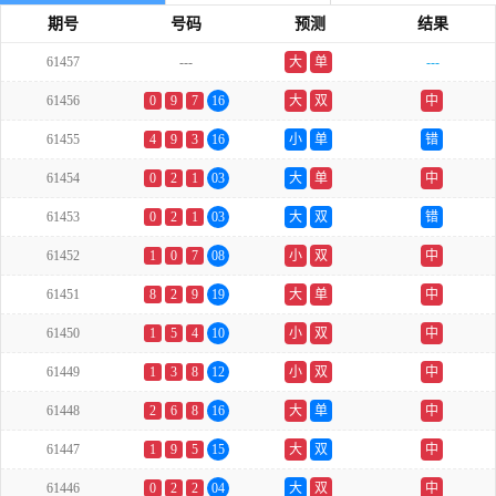
期号
号码
预测
结果
61457
---
大
单
---
61456
0
9
7
16
大
双
中
61455
4
9
3
16
小
单
错
61454
0
2
1
03
大
单
中
61453
0
2
1
03
大
双
错
61452
1
0
7
08
小
双
中
61451
8
2
9
19
大
单
中
61450
1
5
4
10
小
双
中
61449
1
3
8
12
小
双
中
61448
2
6
8
16
大
单
中
61447
1
9
5
15
大
双
中
61446
0
2
2
04
大
双
中