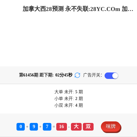
加拿大西28预测 永不失联:28YC.COm 加拿大28-加拿大28预测|28在线预测咪牌查询|加拿大PC在线预测|加拿大PC结果查询_专注研究咪牌_加拿大PC结果走势_官方!
第
61456
期 距下期:
02
分
45
秒
广告开关：
大单
未开:
5
期
小单
未开:
2
期
小双
未开:
4
期
0
9
7
16
大
双
咪牌
+
+
=
-