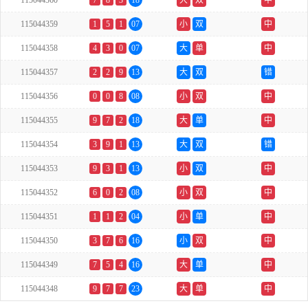
115044360
7
8
3
18
大
双
中
115044359
1
5
1
07
小
双
中
115044358
4
3
0
07
大
单
中
115044357
2
2
9
13
大
双
错
115044356
0
0
8
08
小
双
中
115044355
9
7
2
18
大
单
中
115044354
3
9
1
13
大
双
错
115044353
9
3
1
13
小
双
中
115044352
6
0
2
08
小
双
中
115044351
1
1
2
04
小
单
中
115044350
3
7
6
16
小
双
中
115044349
7
5
4
16
大
单
中
115044348
9
7
7
23
大
单
中