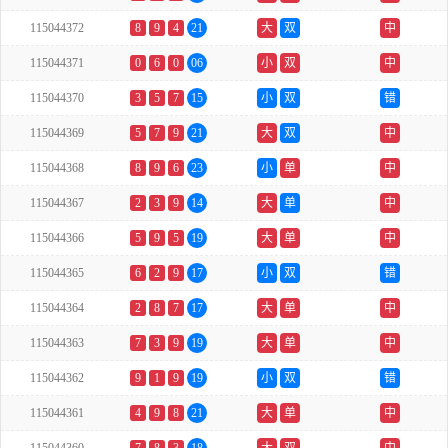
115044372
8
9
4
21
大
双
中
115044371
0
6
0
06
小
双
中
115044370
3
5
7
15
小
双
错
115044369
5
7
9
21
大
双
中
115044368
8
9
6
23
小
单
中
115044367
2
3
9
14
大
单
中
115044366
5
9
5
19
大
单
中
115044365
6
2
9
17
小
双
错
115044364
2
8
7
17
大
单
中
115044363
7
3
9
19
大
单
中
115044362
9
1
9
19
小
双
错
115044361
4
9
8
21
大
单
中