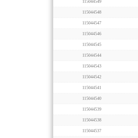
115044549
115044548
115044547
115044546
115044545
115044544
115044543
115044542
115044541
115044540
115044539
115044538
115044537