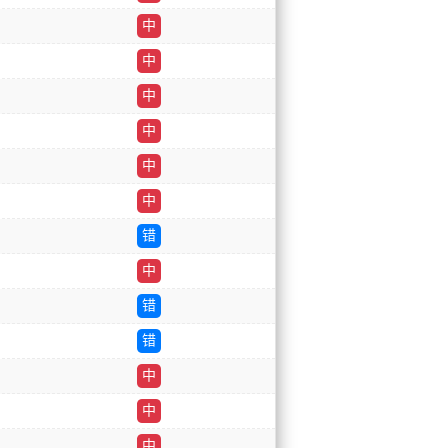
中
中
中
中
中
中
错
中
错
错
中
中
中