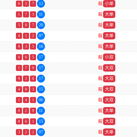
12
殺
小单
0
5
7
11
殺
大单
1
7
3
20
殺
大单
5
8
7
07
殺
大单
4
1
2
16
殺
大单
8
3
5
17
殺
小双
6
6
5
17
殺
大双
1
7
9
17
殺
大双
9
2
6
15
殺
大双
4
8
3
06
殺
大双
1
4
1
11
殺
大单
0
2
9
15
殺
大双
8
6
1
07
殺
大单
3
2
2