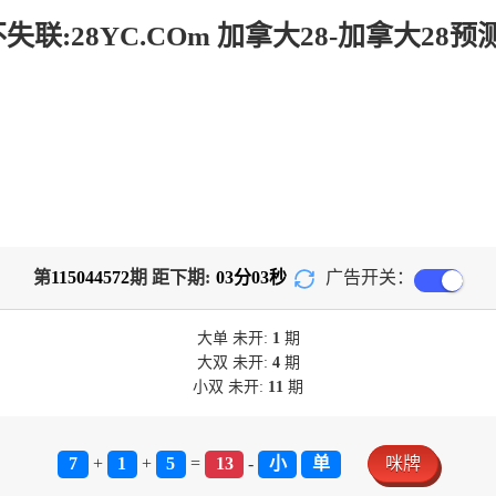
第
115044572
期 距下期:
03
分
03
秒
广告开关：
大单
未开:
1
期
大双
未开:
4
期
小双
未开:
11
期
7
+
1
+
5
=
13
-
小
单
咪牌