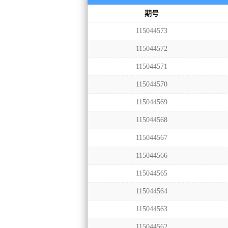
期号
115044573
115044572
115044571
115044570
115044569
115044568
115044567
115044566
115044565
115044564
115044563
115044562