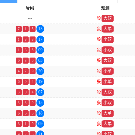
号码
预测
---
殺
大双
13
殺
大单
7
1
5
17
殺
小双
1
8
8
09
殺
小双
1
3
5
03
殺
大双
0
3
0
20
殺
小单
4
7
9
19
殺
小单
6
9
4
07
殺
大双
3
0
4
15
殺
小双
3
3
9
18
殺
大单
6
6
6
09
殺
大单
8
1
0
21
殺
小双
9
7
5