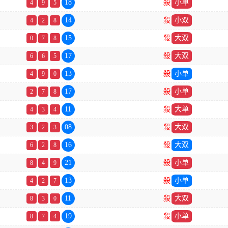
18
殺
小单
4
9
5
14
殺
小双
4
2
8
15
殺
大双
0
7
8
17
殺
大双
6
6
5
13
殺
小单
4
9
0
17
殺
小单
2
7
8
11
殺
大单
4
3
4
08
殺
大双
3
2
3
16
殺
大双
6
2
8
21
殺
小单
8
4
9
13
殺
小单
4
2
7
11
殺
大双
8
3
0
19
殺
小单
8
7
4