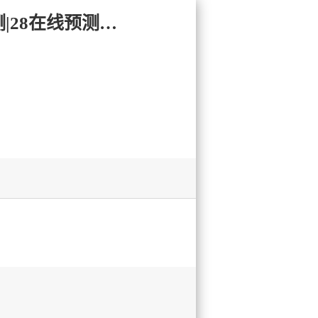
台湾28预测 永不失联:28YC.COm 加拿大28-加拿大28预测|28在线预测咪牌查询|加拿大PC在线预测|加拿大PC结果查询_专注研究咪牌_加拿大PC结果走势_官方!