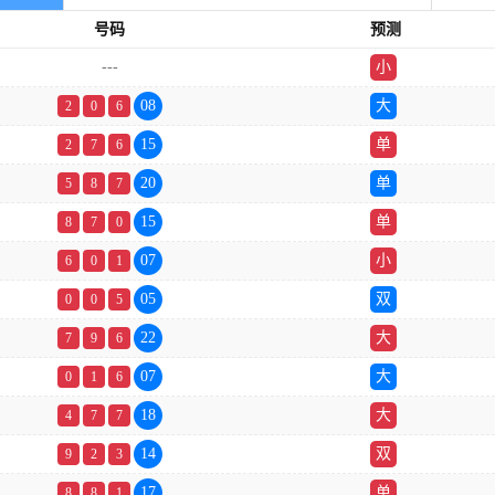
号码
预测
---
小
08
大
2
0
6
15
单
2
7
6
20
单
5
8
7
15
单
8
7
0
07
小
6
0
1
05
双
0
0
5
22
大
7
9
6
07
大
0
1
6
18
大
4
7
7
14
双
9
2
3
17
单
8
8
1