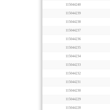
115044240
115044239
115044238
115044237
115044236
115044235
115044234
115044233
115044232
115044231
115044230
115044229
115044228