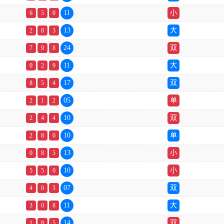
11
小
6
5
0
13
大
2
8
3
24
双
7
9
8
11
大
0
2
9
17
双
8
5
4
05
单
2
1
2
10
双
2
4
4
10
单
2
8
0
13
小
0
8
5
10
小
5
5
0
07
双
4
0
3
11
大
3
0
8
14
双
1
8
5