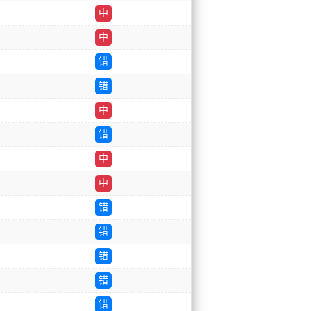
中
中
错
错
中
错
中
中
错
错
错
错
错