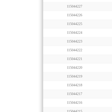
115044227
115044226
115044225
115044224
115044223
115044222
115044221
115044220
115044219
115044218
115044217
115044216
115044215