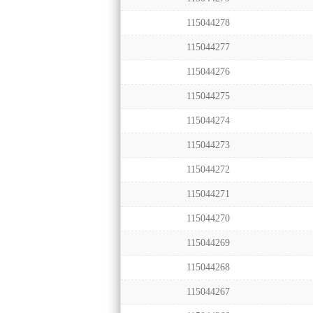
115044278
115044277
115044276
115044275
115044274
115044273
115044272
115044271
115044270
115044269
115044268
115044267