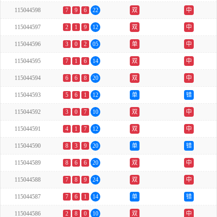
115044598
7
9
6
22
双
中
115044597
2
1
9
12
双
中
115044596
3
0
2
05
单
中
115044595
7
1
6
14
双
中
115044594
6
6
8
20
双
中
115044593
5
6
1
12
单
错
115044592
3
0
7
10
双
中
115044591
4
1
7
12
双
中
115044590
8
3
9
20
单
错
115044589
8
6
6
20
双
中
115044588
7
8
9
24
双
中
115044587
7
6
1
14
单
错
115044586
2
8
0
10
双
中