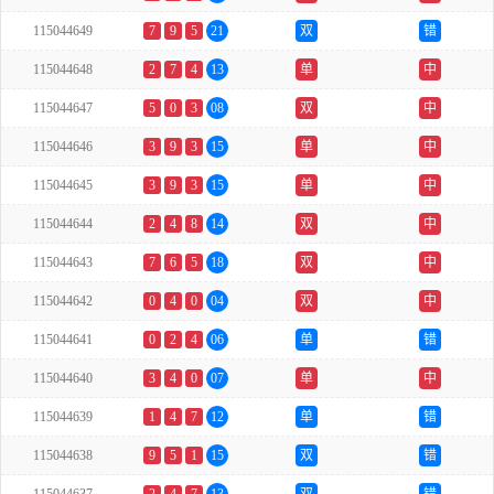
115044649
7
9
5
21
双
错
115044648
2
7
4
13
单
中
115044647
5
0
3
08
双
中
115044646
3
9
3
15
单
中
115044645
3
9
3
15
单
中
115044644
2
4
8
14
双
中
115044643
7
6
5
18
双
中
115044642
0
4
0
04
双
中
115044641
0
2
4
06
单
错
115044640
3
4
0
07
单
中
115044639
1
4
7
12
单
错
115044638
9
5
1
15
双
错