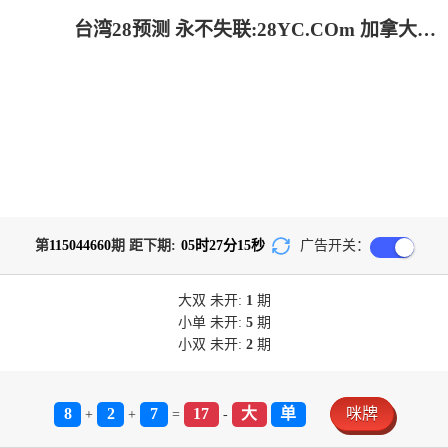
台湾28预测 永不失联:28YC.COm 加拿大28-加拿大28预测|28在线预测咪牌查询|加拿大PC在线预测|加拿大PC结果查询_专注研究咪牌_加拿大PC结果走势_官方!
第
115044660
期 距下期:
05
时
27
分
15
秒
广告开关：
大双
未开:
1
期
小单
未开:
5
期
小双
未开:
2
期
8
2
7
17
大
单
咪牌
+
+
=
-