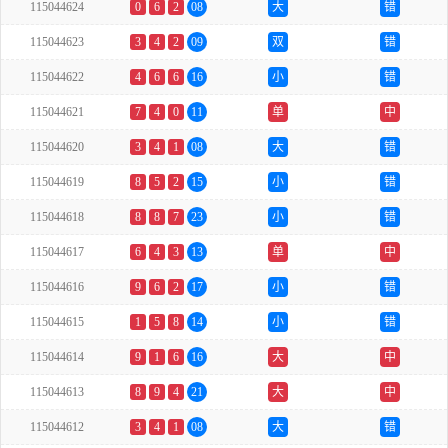
115044624
0
6
2
08
大
错
115044623
3
4
2
09
双
错
115044622
4
6
6
16
小
错
115044621
7
4
0
11
单
中
115044620
3
4
1
08
大
错
115044619
8
5
2
15
小
错
115044618
8
8
7
23
小
错
115044617
6
4
3
13
单
中
115044616
9
6
2
17
小
错
115044615
1
5
8
14
小
错
115044614
9
1
6
16
大
中
115044613
8
9
4
21
大
中
115044612
3
4
1
08
大
错