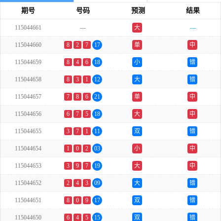
期号
号码
预测
结果
115044661
---
大
---
115044660
8
2
7
17
单
中
115044659
8
4
6
18
小
错
115044658
8
3
1
12
大
错
115044657
7
8
6
21
单
中
115044656
6
7
5
18
大
中
115044655
3
7
1
11
双
错
115044654
1
0
2
03
小
中
115044653
3
9
7
19
大
中
115044652
2
4
3
09
大
错
115044651
8
0
9
17
双
错
115044650
6
4
5
15
双
错