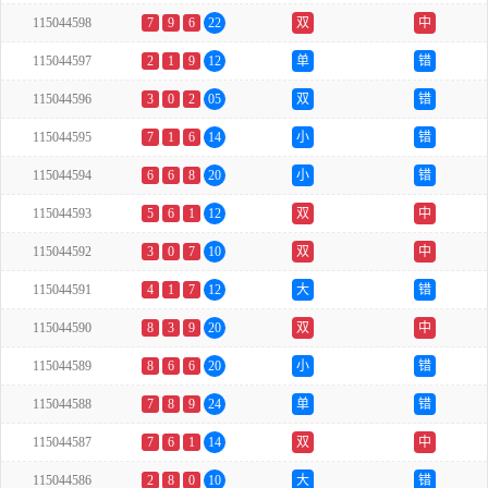
115044598
7
9
6
22
双
中
115044597
2
1
9
12
单
错
115044596
3
0
2
05
双
错
115044595
7
1
6
14
小
错
115044594
6
6
8
20
小
错
115044593
5
6
1
12
双
中
115044592
3
0
7
10
双
中
115044591
4
1
7
12
大
错
115044590
8
3
9
20
双
中
115044589
8
6
6
20
小
错
115044588
7
8
9
24
单
错
115044587
7
6
1
14
双
中
115044586
2
8
0
10
大
错