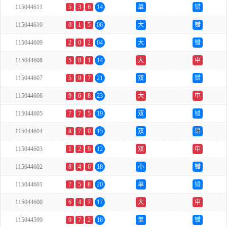
115044611
5
3
6
14
单
错
115044610
0
1
5
06
大
错
115044609
2
0
2
04
大
错
115044608
5
8
1
14
大
中
115044607
5
9
7
21
双
错
115044606
9
6
8
23
大
中
115044605
7
7
5
19
双
错
115044604
8
7
0
15
双
错
115044603
1
2
9
12
双
中
115044602
8
4
6
18
小
错
115044601
7
5
8
20
单
错
115044600
6
4
7
17
大
中
115044599
9
7
2
18
单
错