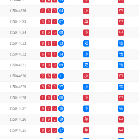
115044637
2
4
7
13
单
中
115044636
1
3
0
04
小
中
115044635
3
0
4
07
单
中
115044634
8
0
0
08
小
中
115044633
8
1
4
13
双
错
115044632
6
4
4
14
小
错
115044631
0
0
9
09
双
错
115044630
2
6
3
11
小
中
115044629
9
9
9
27
小
错
115044628
1
6
1
08
小
中
115044627
9
7
0
16
小
错
115044626
8
9
2
19
单
中
115044625
8
3
6
17
单
中