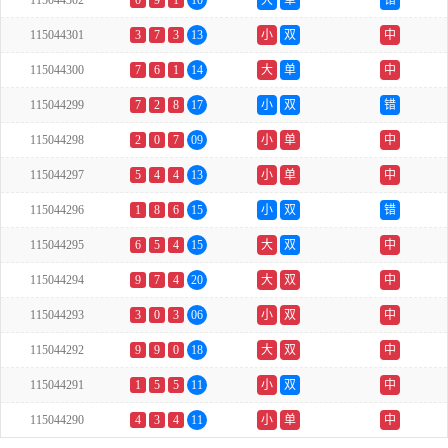
115044302
0
9
1
10
大
单
错
115044301
3
7
3
13
小
双
中
115044300
7
6
1
14
大
单
中
115044299
7
2
8
17
小
双
错
115044298
2
0
7
09
小
单
中
115044297
5
4
4
13
小
单
中
115044296
1
8
6
15
小
双
错
115044295
6
5
4
15
大
双
中
115044294
9
7
4
20
大
双
中
115044293
3
0
3
06
小
双
中
115044292
9
9
0
18
大
双
中
115044291
1
5
5
11
小
双
中
115044290
4
3
4
11
小
单
中