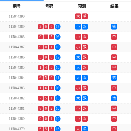
期号
号码
预测
结果
115044390
---
大
单
---
115044389
2
6
9
17
小
双
错
115044388
0
1
5
06
小
双
中
115044387
9
0
1
10
小
双
中
115044386
3
9
0
12
大
双
中
115044385
1
4
5
10
大
双
中
115044384
6
5
0
11
大
双
错
115044383
1
6
1
08
小
双
中
115044382
7
5
1
13
大
双
错
115044381
8
0
2
10
小
双
中
115044380
9
0
1
10
小
双
中
115044379
6
5
5
16
大
单
中