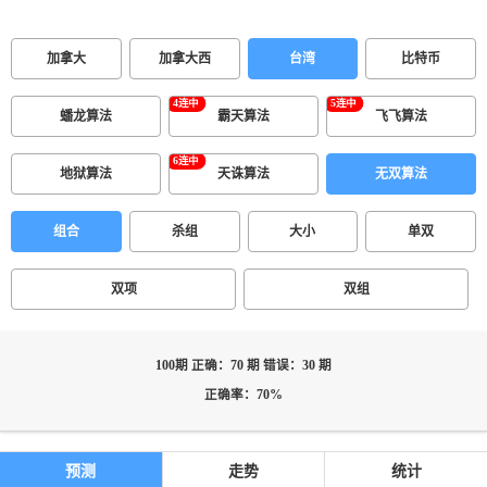
加拿大
加拿大西
台湾
比特币
蟠龙算法
霸天算法
飞飞算法
地狱算法
天诛算法
无双算法
组合
杀组
大小
单双
双项
双组
100期 正确：70 期 错误：30 期
正确率：70%
预测
走势
统计