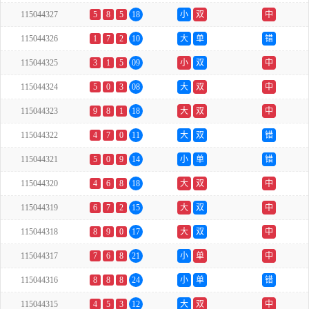
115044327
5
8
5
18
小
双
中
115044326
1
7
2
10
大
单
错
115044325
3
1
5
09
小
双
中
115044324
5
0
3
08
大
双
中
115044323
9
8
1
18
大
双
中
115044322
4
7
0
11
大
双
错
115044321
5
0
9
14
小
单
错
115044320
4
6
8
18
大
双
中
115044319
6
7
2
15
大
双
中
115044318
8
9
0
17
大
双
中
115044317
7
6
8
21
小
单
中
115044316
8
8
8
24
小
单
错
115044315
4
5
3
12
大
双
中