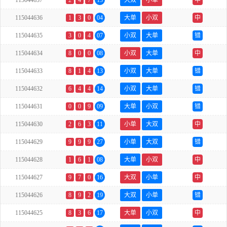
115044637
2
4
7
13
大双
小单
中
115044636
1
3
0
04
大单
小双
中
115044635
3
0
4
07
小双
大单
错
115044634
8
0
0
08
小双
大单
中
115044633
8
1
4
13
小双
大单
错
115044632
6
4
4
14
小双
大单
错
115044631
0
0
9
09
大单
小双
错
115044630
2
6
3
11
小单
大双
中
115044629
9
9
9
27
小单
大双
错
115044628
1
6
1
08
大单
小双
中
115044627
9
7
0
16
大双
小单
中
115044626
8
9
2
19
大双
小单
错
115044625
8
3
6
17
大单
小双
中