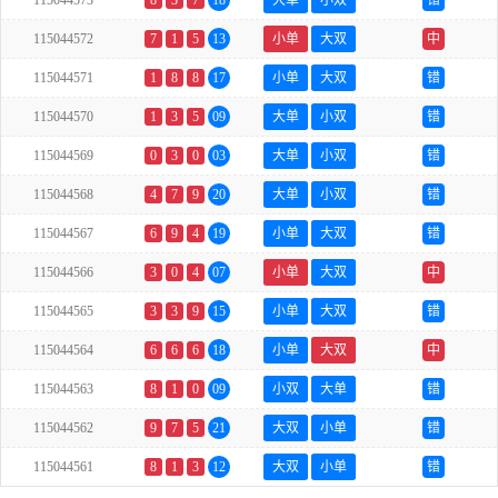
115044573
8
3
7
18
大单
小双
错
115044572
7
1
5
13
小单
大双
中
115044571
1
8
8
17
小单
大双
错
115044570
1
3
5
09
大单
小双
错
115044569
0
3
0
03
大单
小双
错
115044568
4
7
9
20
大单
小双
错
115044567
6
9
4
19
小单
大双
错
115044566
3
0
4
07
小单
大双
中
115044565
3
3
9
15
小单
大双
错
115044564
6
6
6
18
小单
大双
中
115044563
8
1
0
09
小双
大单
错
115044562
9
7
5
21
大双
小单
错
115044561
8
1
3
12
大双
小单
错