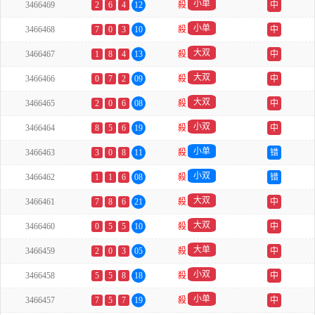
小单
3466469
2
6
4
12
殺
中
小单
3466468
7
0
3
10
殺
中
大双
3466467
1
8
4
13
殺
中
大双
3466466
0
7
2
09
殺
中
大双
3466465
2
0
6
08
殺
中
小双
3466464
8
5
6
19
殺
中
小单
3466463
3
0
8
11
殺
错
小双
3466462
1
1
6
08
殺
错
大双
3466461
7
8
6
21
殺
中
大双
3466460
0
5
5
10
殺
中
大单
3466459
2
0
3
05
殺
中
小双
3466458
5
5
8
18
殺
中
小单
3466457
7
5
7
19
殺
中