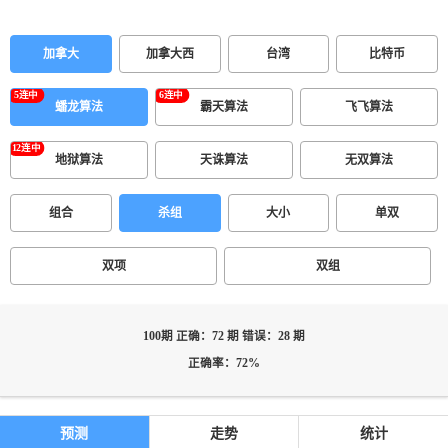
加拿大
加拿大西
台湾
比特币
蟠龙算法
霸天算法
飞飞算法
地狱算法
天诛算法
无双算法
组合
杀组
大小
单双
双项
双组
100期 正确：72 期 错误：28 期
正确率：72%
预测
走势
统计