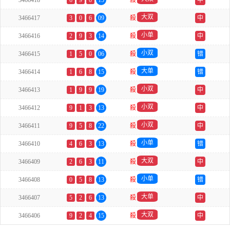
3466418
6
9
0
15
殺
中
大双
3466417
3
0
6
09
殺
中
小单
3466416
2
9
3
14
殺
中
小双
3466415
1
5
0
06
殺
错
大单
3466414
1
6
8
15
殺
错
小双
3466413
1
9
9
19
殺
中
小双
3466412
9
1
3
13
殺
中
小双
3466411
9
5
8
22
殺
中
小单
3466410
4
6
3
13
殺
错
大双
3466409
2
6
3
11
殺
中
小单
3466408
0
5
8
13
殺
错
大单
3466407
5
2
6
13
殺
中
大双
3466406
9
2
4
15
殺
中