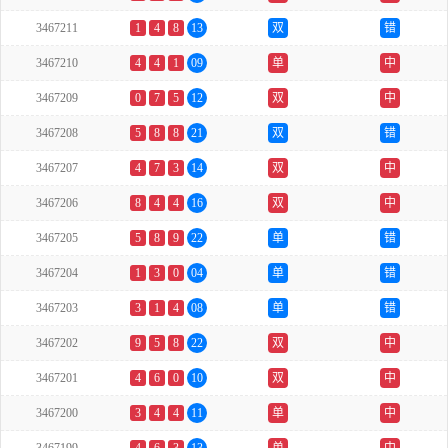
3467211
1
4
8
13
双
错
3467210
4
4
1
09
单
中
3467209
0
7
5
12
双
中
3467208
5
8
8
21
双
错
3467207
4
7
3
14
双
中
3467206
8
4
4
16
双
中
3467205
5
8
9
22
单
错
3467204
1
3
0
04
单
错
3467203
3
1
4
08
单
错
3467202
9
5
8
22
双
中
3467201
4
6
0
10
双
中
3467200
3
4
4
11
单
中