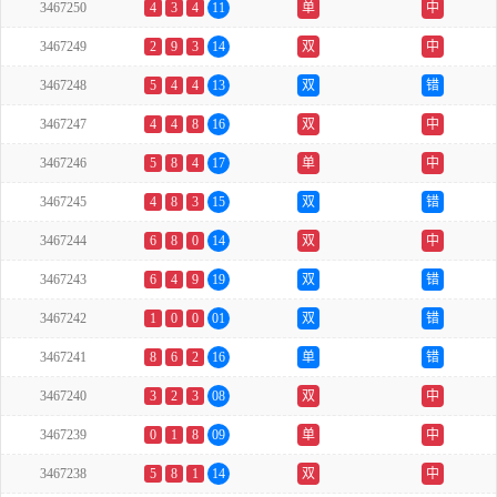
3467250
4
3
4
11
单
中
3467249
2
9
3
14
双
中
3467248
5
4
4
13
双
错
3467247
4
4
8
16
双
中
3467246
5
8
4
17
单
中
3467245
4
8
3
15
双
错
3467244
6
8
0
14
双
中
3467243
6
4
9
19
双
错
3467242
1
0
0
01
双
错
3467241
8
6
2
16
单
错
3467240
3
2
3
08
双
中
3467239
0
1
8
09
单
中
3467238
5
8
1
14
双
中