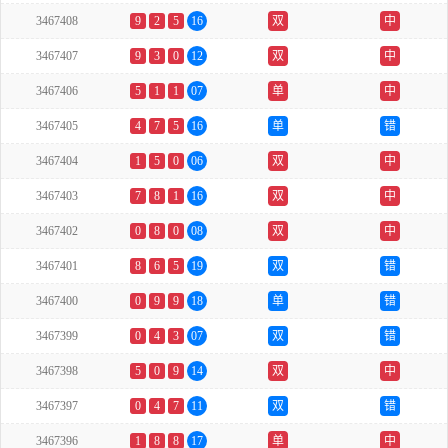
3467408
9
2
5
16
双
中
3467407
9
3
0
12
双
中
3467406
5
1
1
07
单
中
3467405
4
7
5
16
单
错
3467404
1
5
0
06
双
中
3467403
7
8
1
16
双
中
3467402
0
8
0
08
双
中
3467401
8
6
5
19
双
错
3467400
0
9
9
18
单
错
3467399
0
4
3
07
双
错
3467398
5
0
9
14
双
中
3467397
0
4
7
11
双
错
3467396
1
8
8
17
单
中