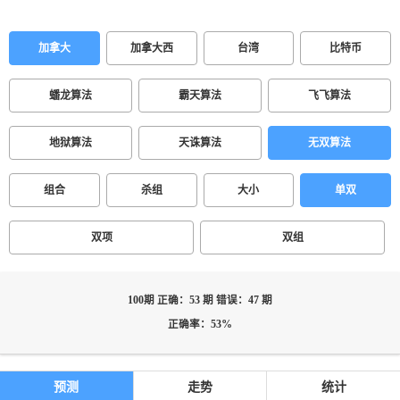
加拿大
加拿大西
台湾
比特币
蟠龙算法
霸天算法
飞飞算法
地狱算法
天诛算法
无双算法
组合
杀组
大小
单双
双项
双组
100期 正确：53 期 错误：47 期
正确率：53%
预测
走势
统计