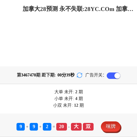
加拿大28预测 永不失联:28YC.COm 加拿大28-加拿大28预测|28在线预测咪牌查询|加拿大PC在线预测|加拿大PC结果查询_专注研究咪牌_加拿大PC结果走势_官方!
第
3467470
期 距下期:
00
分
39
秒
广告开关：
大单
未开:
2
期
小单
未开:
4
期
小双
未开:
12
期
9
9
2
20
大
双
咪牌
+
+
=
-