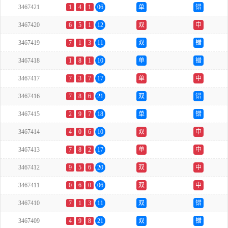
3467421
1
4
1
06
单
错
3467420
6
5
1
12
双
中
3467419
7
1
3
11
双
错
3467418
1
8
1
10
单
错
3467417
7
3
7
17
单
中
3467416
7
8
6
21
双
错
3467415
2
9
7
18
单
错
3467414
4
0
6
10
双
中
3467413
7
8
2
17
单
中
3467412
9
5
6
20
双
中
3467411
0
6
0
06
双
中
3467410
7
1
3
11
双
错
3467409
4
9
8
21
双
错