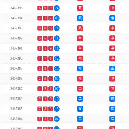
3467395
6
9
9
24
双
中
3467394
2
1
2
05
双
错
3467393
6
8
0
14
双
中
3467392
5
6
0
11
单
中
3467391
1
1
9
11
单
中
3467390
4
7
1
12
双
中
3467389
2
9
4
15
双
错
3467388
2
0
4
06
双
中
3467387
4
2
1
07
单
中
3467386
9
1
0
10
单
错
3467385
7
5
3
15
双
错
3467384
2
1
1
04
单
错