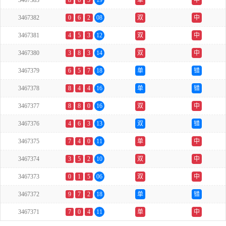
3467383
8
6
5
19
单
中
3467382
0
6
2
08
双
中
3467381
4
5
3
12
双
中
3467380
3
8
3
14
双
中
3467379
6
5
7
18
单
错
3467378
8
4
4
16
单
错
3467377
8
8
0
16
双
中
3467376
4
6
3
13
双
错
3467375
7
4
0
11
单
中
3467374
3
5
2
10
双
中
3467373
0
1
5
06
双
中
3467372
9
7
2
18
单
错
3467371
7
0
4
11
单
中