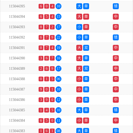
115044395
6
0
4
10
大
单
错
115044394
6
5
4
15
大
单
中
115044393
8
7
2
17
小
单
中
115044392
6
7
9
22
小
单
错
115044391
8
7
4
19
大
双
中
115044390
3
6
7
16
大
单
中
115044389
2
6
9
17
大
双
中
115044388
0
1
5
06
小
单
中
115044387
9
0
1
10
小
单
中
115044386
3
9
0
12
小
单
中
115044385
1
4
5
10
大
单
错
115044384
6
5
0
11
小
单
中
115044383
1
6
1
08
大
单
错