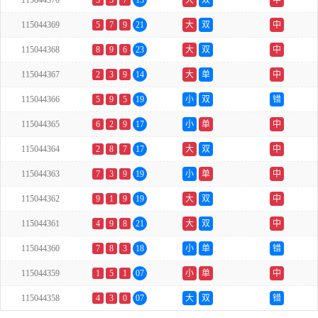
115044370
3
5
7
15
大
双
中
115044369
5
7
9
21
大
双
中
115044368
8
9
6
23
大
双
中
115044367
2
3
9
14
大
单
中
115044366
5
9
5
19
小
双
错
115044365
6
2
9
17
小
单
中
115044364
2
8
7
17
大
双
中
115044363
7
3
9
19
小
单
中
115044362
9
1
9
19
大
双
中
115044361
4
9
8
21
大
双
中
115044360
7
8
3
18
小
单
错
115044359
1
5
1
07
小
单
中
115044358
4
3
0
07
大
双
错