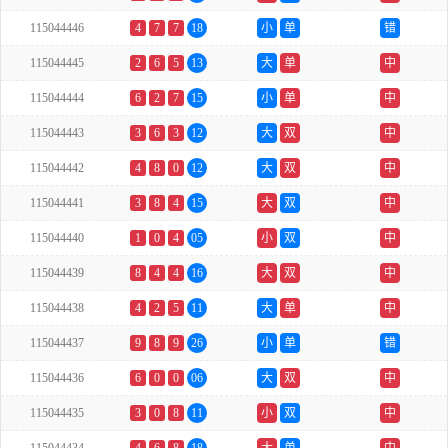
115044446
4
7
7
18
小
单
错
115044445
2
6
5
13
大
单
中
115044444
6
2
7
15
小
单
中
115044443
3
6
3
12
大
双
中
115044442
4
8
0
12
大
双
中
115044441
3
8
4
15
大
双
中
115044440
1
0
4
05
小
双
中
115044439
8
4
4
16
大
双
中
115044438
4
2
5
11
大
单
中
115044437
9
8
9
26
小
单
错
115044436
6
0
0
06
大
双
中
115044435
3
0
8
11
小
双
中