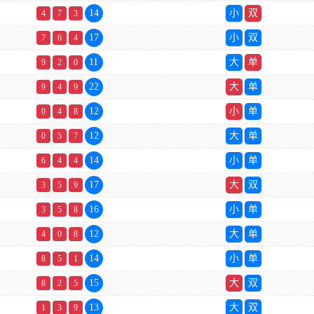
14
小
双
4
7
3
17
小
双
7
6
4
11
大
单
9
2
0
22
大
单
9
4
9
12
小
单
0
4
8
12
大
单
0
5
7
14
小
单
6
4
4
17
大
双
3
5
9
16
小
单
3
5
8
12
大
单
4
0
8
14
小
单
8
5
1
15
大
双
8
2
5
13
大
双
1
3
9