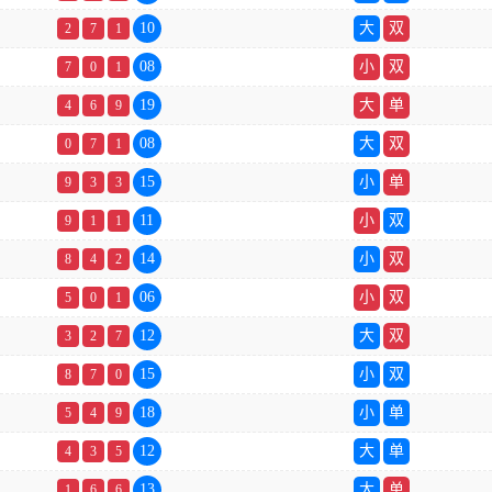
10
大
双
2
7
1
08
小
双
7
0
1
19
大
单
4
6
9
08
大
双
0
7
1
15
小
单
9
3
3
11
小
双
9
1
1
14
小
双
8
4
2
06
小
双
5
0
1
12
大
双
3
2
7
15
小
双
8
7
0
18
小
单
5
4
9
12
大
单
4
3
5
13
大
单
1
6
6