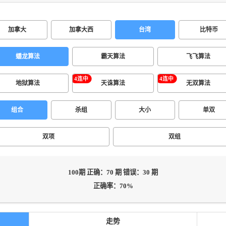
加拿大
加拿大西
台湾
比特币
蟠龙算法
霸天算法
飞飞算法
地狱算法
天诛算法
无双算法
组合
杀组
大小
单双
双项
双组
100期 正确：70 期 错误：30 期
正确率：70%
走势