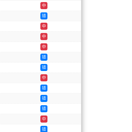
中
错
中
中
中
错
错
中
错
错
错
中
错