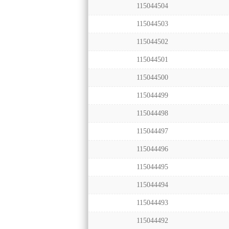
115044504
115044503
115044502
115044501
115044500
115044499
115044498
115044497
115044496
115044495
115044494
115044493
115044492