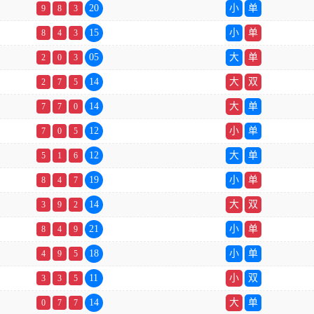
20
小
单
9
8
3
15
小
单
8
4
3
05
大
单
2
0
3
14
大
双
2
7
5
14
大
单
7
7
0
12
小
单
7
0
5
12
大
单
5
1
6
19
小
单
8
4
7
14
大
双
3
9
2
21
小
单
8
4
9
18
小
单
4
9
5
11
小
双
3
3
5
14
大
单
0
7
7