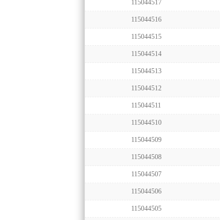
115044517
115044516
115044515
115044514
115044513
115044512
115044511
115044510
115044509
115044508
115044507
115044506
115044505