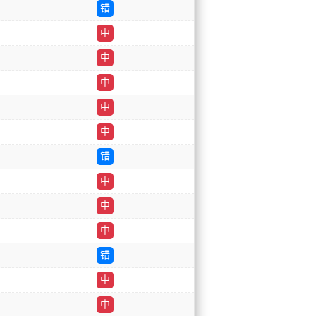
错
中
中
中
中
中
错
中
中
中
错
中
中