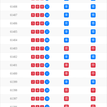
61408
4
0
8
12
单
错
61407
9
3
2
14
单
错
61406
5
4
8
17
双
错
61405
9
5
8
22
单
错
61404
1
3
2
06
单
错
61403
0
5
7
12
双
中
61402
8
0
4
12
单
错
61401
5
2
0
07
单
中
61400
3
3
5
11
单
中
61399
2
9
1
12
单
错
61398
8
4
8
20
双
中
61397
4
3
9
16
双
中