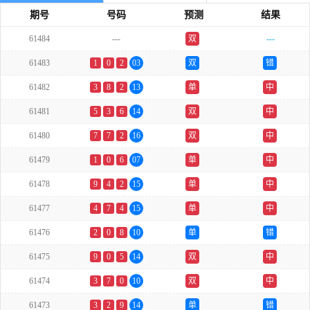
期号
号码
预测
结果
61484
---
双
---
61483
1
0
2
03
双
错
61482
3
8
2
13
单
中
61481
5
3
6
14
双
中
61480
7
7
2
16
双
中
61479
1
0
6
07
单
中
61478
9
4
2
15
单
中
61477
4
7
4
15
单
中
61476
2
0
8
10
单
错
61475
9
0
5
14
双
中
61474
3
7
0
10
双
中
61473
3
2
9
14
单
错