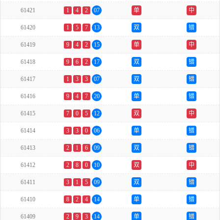
61421
1
4
2
07
单
中
61420
1
5
7
13
双
错
61419
9
4
2
15
单
中
61418
9
6
2
17
双
错
61417
1
3
3
07
双
错
61416
9
4
7
20
单
错
61415
7
0
5
12
双
中
61414
3
3
0
06
单
错
61413
2
1
6
09
双
错
61412
2
8
0
10
双
中
61411
3
1
5
09
双
错
61410
8
2
4
14
单
错
61409
2
9
3
14
单
错