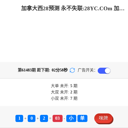
加拿大西28预测 永不失联:28YC.COm 加拿大28-加拿大28预测|28在线预测咪牌查询|加拿大PC在线预测|加拿大PC结果查询_专注研究咪牌_加拿大PC结果走势_官方!
第
61483
期 距下期:
02
分
58
秒
广告开关：
大单
未开:
5
期
大双
未开:
2
期
小双
未开:
7
期
1
0
2
03
小
单
咪牌
+
+
=
-