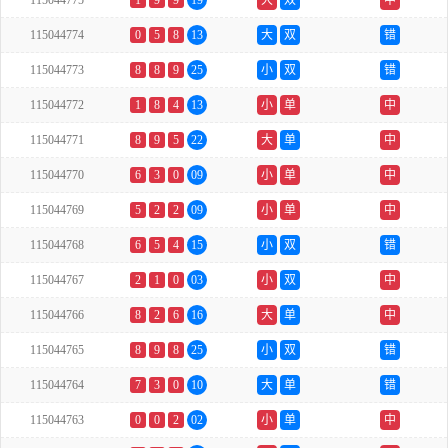
115044775
1
9
9
19
大
双
中
115044774
0
5
8
13
大
双
错
115044773
8
8
9
25
小
双
错
115044772
1
8
4
13
小
单
中
115044771
8
9
5
22
大
单
中
115044770
6
3
0
09
小
单
中
115044769
5
2
2
09
小
单
中
115044768
6
5
4
15
小
双
错
115044767
2
1
0
03
小
双
中
115044766
8
2
6
16
大
单
中
115044765
8
9
8
25
小
双
错
115044764
7
3
0
10
大
单
错
115044763
0
0
2
02
小
单
中