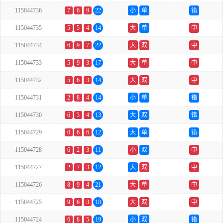
115044736
7
6
9
22
小
单
错
115044735
5
5
4
14
大
单
中
115044734
6
9
7
22
大
双
中
115044733
5
9
3
17
大
单
中
115044732
5
6
3
14
大
双
中
115044731
2
8
4
14
小
单
错
115044730
6
3
4
13
大
双
错
115044729
0
6
6
12
大
单
错
115044728
6
2
3
11
小
双
中
115044727
2
7
3
12
大
双
中
115044726
8
9
4
21
大
单
中
115044725
9
6
3
18
大
双
中
115044724
6
8
5
19
小
双
错