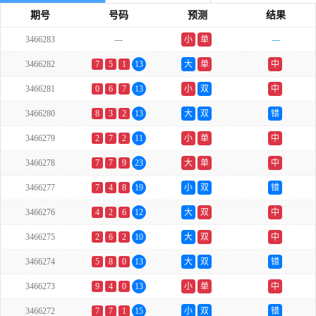
期号
号码
预测
结果
3466283
---
小
单
---
3466282
7
5
1
13
大
单
中
3466281
0
6
7
13
小
双
中
3466280
8
3
2
13
大
双
错
3466279
2
7
2
11
小
单
中
3466278
7
7
9
23
大
单
中
3466277
7
4
8
19
小
双
错
3466276
4
2
6
12
大
双
中
3466275
2
6
2
10
大
双
中
3466274
5
8
0
13
大
双
错
3466273
9
4
0
13
小
单
中
3466272
7
7
1
15
小
双
错