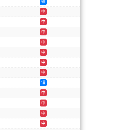
错
中
中
中
中
中
中
中
错
中
中
中
中