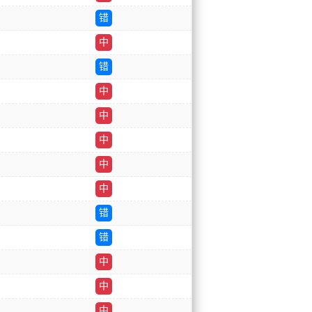
错
中
错
中
中
中
中
中
错
错
中
中
中