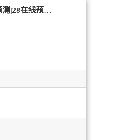
加拿大28预测 永不失联:28YC.COm 加拿大28-加拿大28预测|28在线预测咪牌查询|加拿大PC在线预测|加拿大PC结果查询_专注研究咪牌_加拿大PC结果走势_官方!