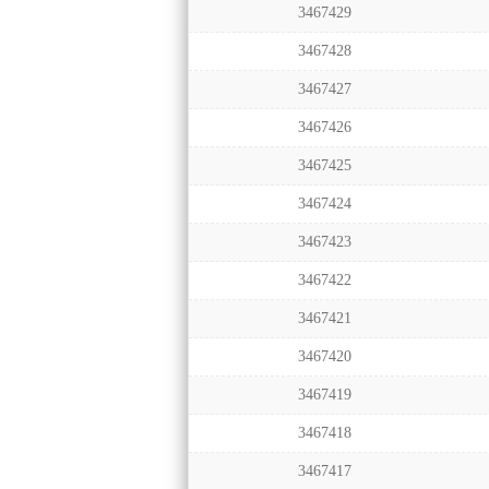
3467429
3467428
3467427
3467426
3467425
3467424
3467423
3467422
3467421
3467420
3467419
3467418
3467417