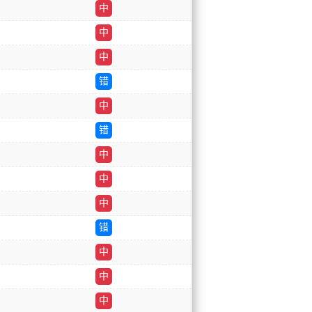
中
中
中
错
中
错
中
中
中
错
中
中
中