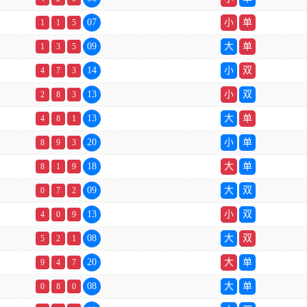
07
小
单
1
1
5
09
大
单
1
3
5
14
小
双
4
7
3
13
小
双
2
8
3
13
大
单
4
8
1
20
小
单
8
9
3
18
大
单
8
1
9
09
大
双
0
7
2
13
小
双
4
0
9
08
大
双
5
2
1
20
大
单
9
4
7
08
大
单
0
8
0