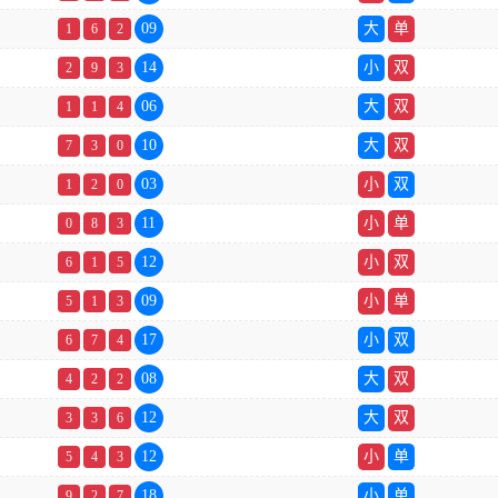
09
大
单
1
6
2
14
小
双
2
9
3
06
大
双
1
1
4
10
大
双
7
3
0
03
小
双
1
2
0
11
小
单
0
8
3
12
小
双
6
1
5
09
小
单
5
1
3
17
小
双
6
7
4
08
大
双
4
2
2
12
大
双
3
3
6
12
小
单
5
4
3
18
小
单
9
2
7