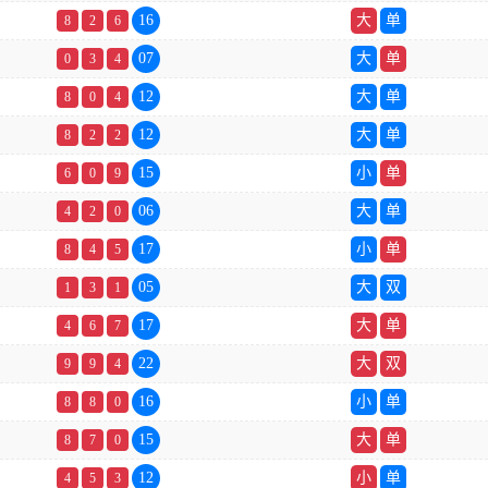
16
大
单
8
2
6
07
大
单
0
3
4
12
大
单
8
0
4
12
大
单
8
2
2
15
小
单
6
0
9
06
大
单
4
2
0
17
小
单
8
4
5
05
大
双
1
3
1
17
大
单
4
6
7
22
大
双
9
9
4
16
小
单
8
8
0
15
大
单
8
7
0
12
小
单
4
5
3