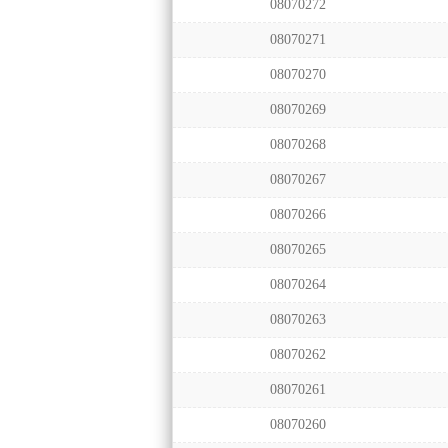
08070272
08070271
08070270
08070269
08070268
08070267
08070266
08070265
08070264
08070263
08070262
08070261
08070260