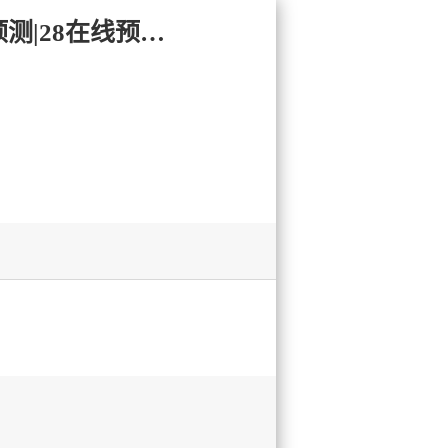
比特币28预测 永不失联:28YC.COm 加拿大28-加拿大28预测|28在线预测咪牌查询|加拿大PC在线预测|加拿大PC结果查询_专注研究咪牌_加拿大PC结果走势_官方!