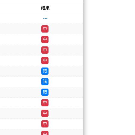
结果
---
中
中
中
中
错
错
错
中
中
中
中