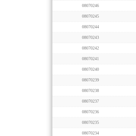
08070246
08070245
08070244
08070243
08070242
08070241
08070240
08070239
08070238
08070237
08070236
08070235
08070234