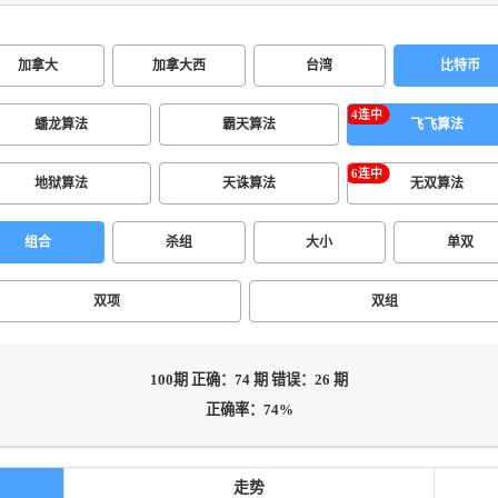
加拿大
加拿大西
台湾
比特币
蟠龙算法
霸天算法
飞飞算法
地狱算法
天诛算法
无双算法
组合
杀组
大小
单双
双项
双组
100期 正确：74 期 错误：26 期
正确率：74%
走势