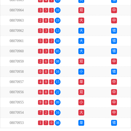
08070965
8
4
1
13
大
错
08070964
3
5
2
10
双
中
08070963
2
8
9
19
大
中
08070962
5
3
5
13
大
错
08070961
5
3
2
10
大
错
08070960
1
3
1
05
大
错
08070959
2
6
0
08
双
中
08070958
0
8
8
16
小
错
08070957
4
9
2
15
单
中
08070956
6
8
8
22
双
中
08070955
9
0
0
09
小
中
08070954
7
2
7
16
大
中
08070953
1
7
0
08
单
错